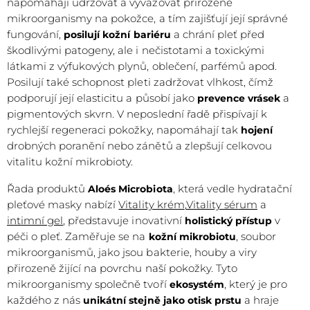
napomáhají udržovat a vyvažovat přirozené
mikroorganismy na pokožce, a tím zajišťují její správné
fungování,
a chrání pleť před
posilují kožní bariéru
škodlivými patogeny, ale i nečistotami a toxickými
látkami z výfukových plynů, oblečení, parfémů apod.
Posilují také schopnost pleti zadržovat vlhkost, čímž
podporují její elasticitu a působí jako
a
prevence vrásek
pigmentových skvrn. V neposlední řadě přispívají k
rychlejší regeneraci pokožky, napomáhají tak
hojení
drobných poranění nebo zánětů a zlepšují celkovou
vitalitu kožní mikrobioty.
Řada produktů
, která vedle hydratační
Aloés Microbiota
pleťové masky nabízí
Vitality krém
,
Vitality sérum
a
intimní gel
, představuje inovativní
v
holistický přístup
péči o pleť. Zaměřuje se na
, soubor
kožní mikrobiotu
mikroorganismů, jako jsou bakterie, houby a viry
přirozeně žijící na povrchu naší pokožky. Tyto
mikroorganismy společně tvoří
, který je pro
ekosystém
každého z nás
a hraje
unikátní stejně jako otisk prstu