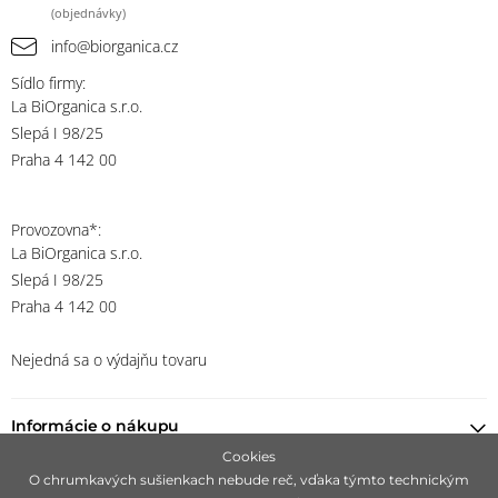
(objednávky)
info@biorganica.cz
Sídlo firmy:
La BiOrganica s.r.o.
Slepá I 98/25
Praha 4 142 00
Provozovna*:
La BiOrganica s.r.o.
Slepá I 98/25
Praha 4 142 00
Nejedná sa o výdajňu tovaru
Informácie o nákupu
Cookies
O chrumkavých sušienkach nebude reč, vďaka týmto technickým
Nájsť predajcu