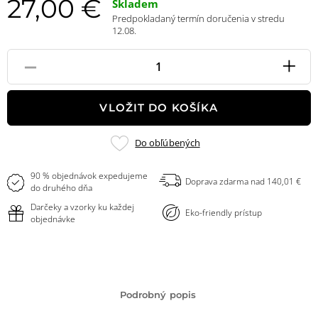
27,00 €
Skladem
Predpokladaný termín doručenia v stredu
12.08.
-
+
Pole
množstvo
VLOŽIT DO KOŠÍKA
Pridať
Do obľúbených
do
obľúbených
90 % objednávok expedujeme
Doprava zdarma nad 140,01 €
do druhého dňa
Darčeky a vzorky ku každej
Eko-friendly prístup
objednávke
Podrobný popis