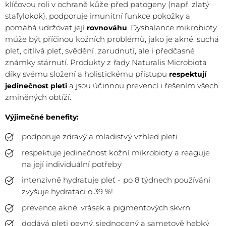
klíčovou roli v ochraně kůže před patogeny (např. zlatý
stafylokok), podporuje imunitní funkce pokožky a
pomáhá udržovat její
. Dysbalance mikrobioty
rovnováhu
může být příčinou kožních problémů, jako je akné, suchá
pleť, citlivá pleť, svědění, zarudnutí, ale i předčasné
známky stárnutí. Produkty z řady Naturalis Microbiota
díky svému složení a holistickému přístupu
respektují
a jsou účinnou prevencí i řešením všech
jedinečnost pleti
zmíněných obtíží.
Výjimečné benefity:
podporuje zdravý a mladistvý vzhled pleti
respektuje jedinečnost kožní mikrobioty a reaguje
na její individuální potřeby
intenzivně hydratuje pleť - po 8 týdnech používání
zvyšuje hydrataci o 39 %!
prevence akné, vrásek a pigmentových skvrn
dodává pleti pevný, sjednocený a sametově hebký