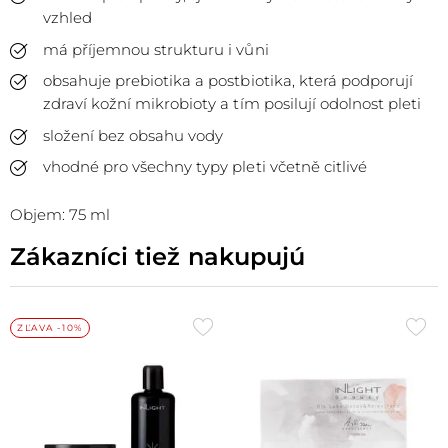
vzhled
má příjemnou strukturu i vůni
obsahuje prebiotika a postbiotika, která podporují
zdraví kožní mikrobioty a tím posilují odolnost pleti
složení bez obsahu vody
vhodné pro všechny typy pleti včetně citlivé
Objem: 75 ml
Zákazníci tiež nakupujú
Přidat
Při
ZĽAVA -10%
do
do
oblíbených
obl