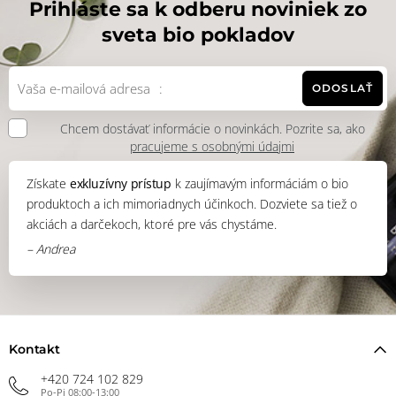
Prihláste sa k odberu noviniek zo
sveta bio pokladov
ODOSLAŤ
Chcem dostávať informácie o novinkách. Pozrite sa, ako
pracujeme s osobnými údajmi
Získate
exkluzívny prístup
k zaujímavým informáciám o bio
produktoch a ich mimoriadnych účinkoch. Dozviete sa tiež o
akciách a darčekoch, ktoré pre vás chystáme.
– Andrea
Kontakt
+420 724 102 829
Po-Pi 08:00-13:00