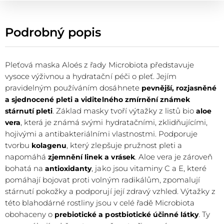
Podrobný popis
Pleťová maska Aloés z řady Microbiota představuje
vysoce výživnou a hydratační péči o pleť. Jejím
pravidelným používáním dosáhnete
pevnější, rozjasněné
a sjednocené pleti a viditelného zmírnění známek
. Základ masky tvoří výtažky z listů bio
stárnutí pleti
aloe
, která je známá svými hydratačními, zklidňujícími,
vera
hojivými a antibakteriálními vlastnostmi. Podporuje
tvorbu
, který zlepšuje pružnost pleti a
kolagenu
napomáhá
. Aloe vera je zároveň
zjemnění linek a vrásek
bohatá na
, jako jsou vitaminy C a E, které
antioxidanty
pomáhají bojovat proti volným radikálům, zpomalují
stárnutí pokožky a podporují její zdravý vzhled. Výtažky z
této blahodárné rostliny jsou v celé řadě Microbiota
obohaceny o
. Ty
prebiotické a postbiotické účinné látky