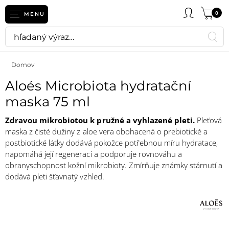
0
MENU
Domov
Aloés Microbiota hydratační
maska 75 ml
Zdravou mikrobiotou k pružné a vyhlazené pleti.
Pleťová
maska z čisté dužiny z aloe vera obohacená o prebiotické a
postbiotické látky dodává pokožce potřebnou míru hydratace,
napomáhá její regeneraci a podporuje rovnováhu a
obranyschopnost kožní mikrobioty. Zmírňuje známky stárnutí a
dodává pleti šťavnatý vzhled.