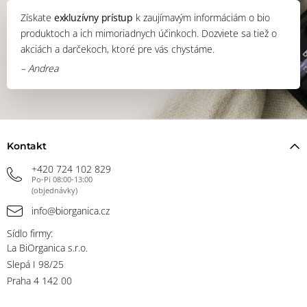
Získate
exkluzívny prístup
k zaujímavým informáciám o bio
produktoch a ich mimoriadnych účinkoch. Dozviete sa tiež o
akciách a darčekoch, ktoré pre vás chystáme.
– Andrea
Kontakt
+420 724 102 829
Po-Pi 08:00-13:00
(objednávky)
info@biorganica.cz
Sídlo firmy:
La BiOrganica s.r.o.
Slepá I 98/25
Praha 4 142 00