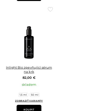
Přidat
do
oblíbených
Inlight Bio zpevňující sérum
na krk
82,00 €
skladem
1,5 ml
50 ml
ZOBRAZIŤ VARIANTY
KOUPIT