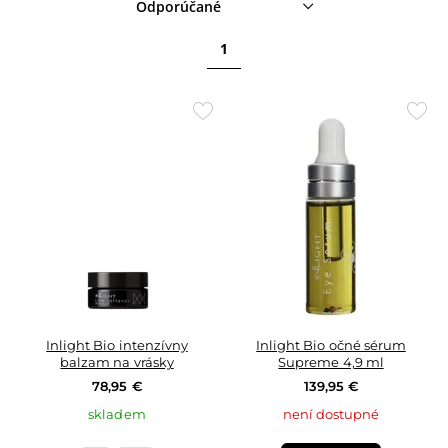
Odporúčané
1
Přidat
Přid
do
do
oblíbených
oblí
Inlight Bio intenzívny
Inlight Bio očné sérum
balzam na vrásky
Supreme 4,9 ml
78,95 €
139,95 €
skladem
není dostupné