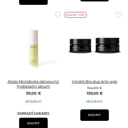
Přidat
Přid
ZĽAVA -10%
do
do
oblíbených
oblí
Aloés Microbiota obnovující
Inlight Bio duo Anti-age
hydratační sérum
154,90 €
39,00 €
139,00 €
skladem
skladem
ZOBRAZIŤ VARIANTY
KOUPIT
KOUPIT