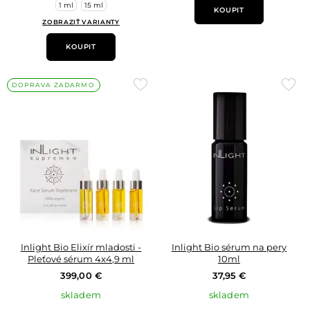
1 ml
15 ml
KOUPIT
ZOBRAZIŤ VARIANTY
KOUPIT
Přidat
Přid
DOPRAVA ZADARMO
do
do
oblíbených
oblí
Inlight Bio Elixír mladosti -
Inlight Bio sérum na pery
Pleťové sérum 4x4,9 ml
10ml
399,00 €
37,95 €
skladem
skladem