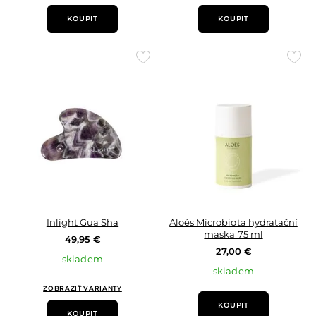
KOUPIT
KOUPIT
Přidat
Přid
do
do
oblíbených
oblí
Inlight Gua Sha
Aloés Microbiota hydratační
maska 75 ml
49,95 €
27,00 €
skladem
skladem
ZOBRAZIŤ VARIANTY
KOUPIT
KOUPIT