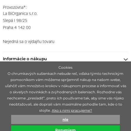
Provozovna*:
La BiOrganica s.r.o.
Slepá I 98/25
Praha 4 142 00
Nejedná sa o výdajňu tovaru
Informácie o nákupu
Cookies
Nájsť predajcu
O chrumkavých sušienkach nebude reč, vďaka týmto technickým
pomocníkom vám môžeme spríjemniť nákup na našom webe,
uľahčiť vám množstvo krokov v nákupnom procese a informovať vás
Ostaňte s nami v kontakte
o skvelých novinkách a zvýhodnených baleniach. Rozhodne vás
nechceme „presladiť“, preto ich používame tak, aby sme vás nijako
neobťažovali, ale dopriali vám maximálne pohodlie tam, kde o to
stojíte.
Ako s nimi pracujeme?
Zameriavame sa na hľadanie čisto prírodných značiek, ideálne 100%
nie
bio, ktoré sú mimoriadne svojou účinnosťou.
Rozumiem