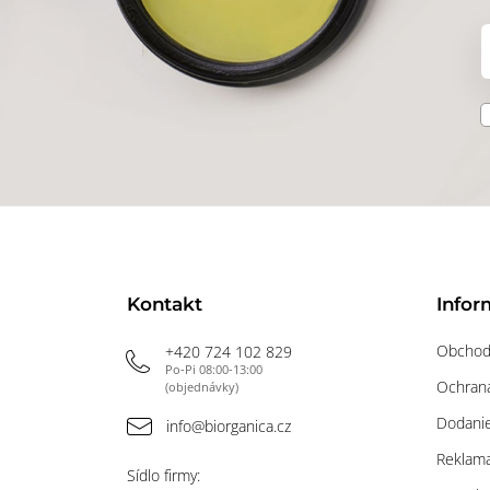
Kontakt
Infor
Obchod
+420 724 102 829
Po-Pi 08:00-13:00
Ochrana
(objednávky)
Dodanie
info@biorganica.cz
Reklama
Sídlo firmy: