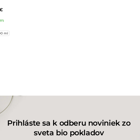
 €
em
00 ml
Prihláste sa k odberu noviniek zo
sveta bio pokladov