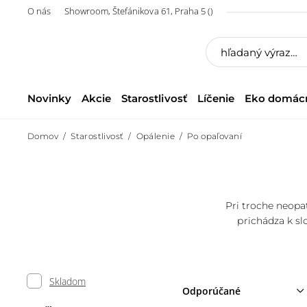
O nás
Showroom, Štefánikova 61, Praha 5 ()
Novinky
Akcie
Starostlivosť
Líčenie
Eko domác
Domov
Starostlivosť
Opálenie
Po opaľovaní
Pri troche neopa
prichádza k sl
Skladom
Odporúčané