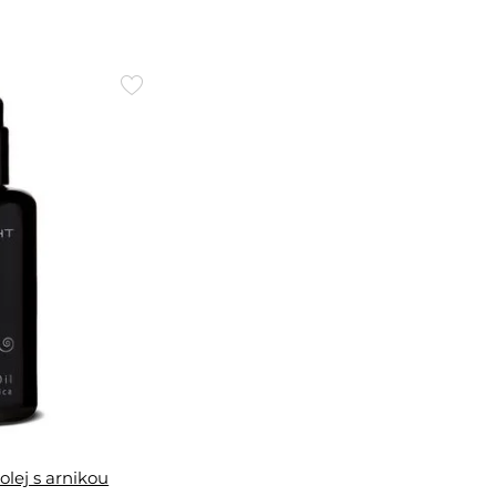
Přidat
do
oblíbených
 olej s arnikou