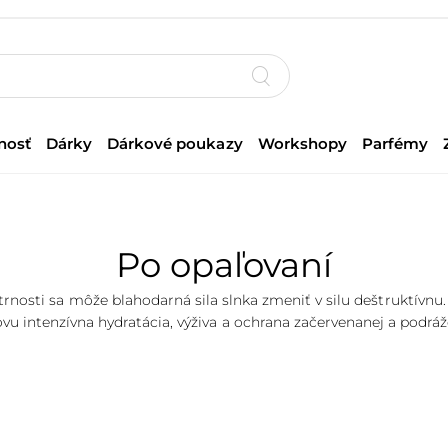
nosť
Dárky
Dárkové poukazy
Workshopy
Parfémy
Po opaľovaní
trnosti sa môže blahodarná sila slnka zmeniť v silu deštruktívnu
ovu intenzívna hydratácia, výživa a ochrana začervenanej a podrá