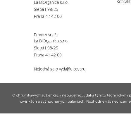
Kontakt
La BiOrganica s.r.o.
Slepá I 98/25
Praha 4 142 00
Provozovna*:
La BiOrganica s.r.o.
Slepá I 98/25
Praha 4 142 00
Nejedná sa o výdajňu tovaru
O chrumkavých sušienkach nebude reč, vďaka týmto technickým 
novinkách a zvýhodnených baleniach. Rozhodne vás nechceme „pre
© biorganica 1993-2026
Technicky zajišťuje
Simplia s.r.o.