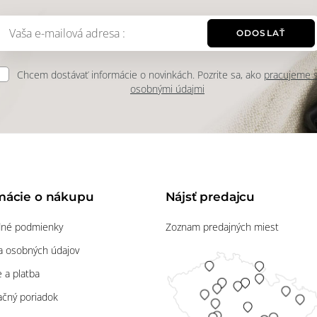
ODOSLAŤ
Chcem dostávať informácie o novinkách. Pozrite sa, ako
pracujeme 
osobnými údajmi
mácie o nákupu
Nájsť predajcu
né podmienky
Zoznam predajných miest
 osobných údajov
 a platba
čný poriadok