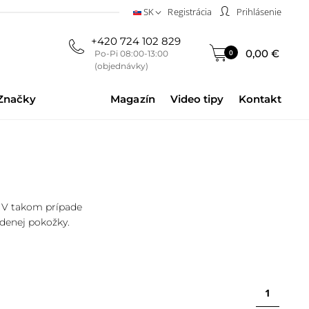
SK
Registrácia
Prihlásenie
+420 724 102 829
0,00 €
0
Po-Pi 08:00-13:00
(objednávky)
Značky
Magazín
Video tipy
Kontakt
. V takom prípade
ždenej pokožky.
1