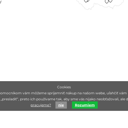
y
Cookies
pomocníkom vám môžeme spríjemniť nákup na našom webe, uľahčiť vám m
sladiť“, preto ich používame tak, aby sme vás nijako neobťažovali, ale d
pracujeme?
nie
Rozumiem
Zameriavame sa na hľadanie čisto prírodných značiek,
ideálne 100% bio, ktoré sú mimoriadne svojou účinnosťou.