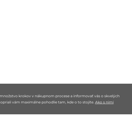
nožstvo krokov v nákupnom procese a informovať vás o skvelých
opriali vám maximálne pohodlie tam, kde o to stojíte.
Ako s nimi
HORE