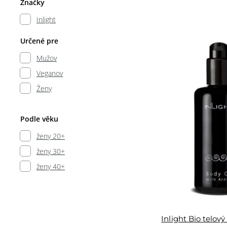
Značky
Inlight
Určené pre
Mužov
Veganov
Ženy
Podle věku
ženy 20+
ženy 30+
ženy 40+
Inlight Bio telový