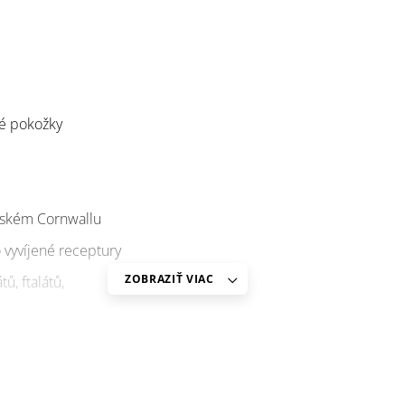
ké pokožky
itském Cornwallu
 vyvíjené receptury
ZOBRAZIŤ VIAC
ů, ftalátů,
kologické balení