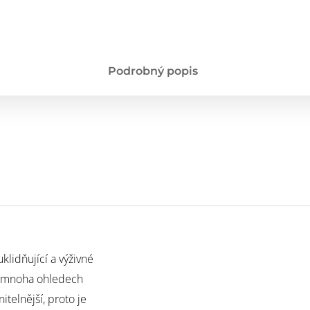
Podrobný popis
uklidňující a výživné
v mnoha ohledech
itelnější, proto je