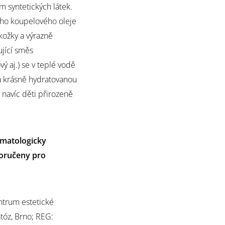
m syntetických látek.
ého koupelového oleje
okožky a výrazně
ující směs
ý aj.) se v teplé vodě
a krásně hydratovanou
 navíc děti přirozeně
rmatologicky
poručeny pro
entrum estetické
tóz, Brno; REG: