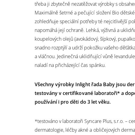
třeba ji zbytečně nezatěžovat výrobky s obsahe
Maximálně šetrné a pečující složení Bio dětsk
zohledňuje speciální potřeby té nejcitlivější p
napomáhá její ochraně. Lehká, výživná a uklidň
koupelových olejů (avokádový, šípkový, pupalkov
snadno rozptýlí a udrží pokožku vašeho děťátk
a vláčnou. Jedinečná uklidňující vůně levandule
naladí na přicházející čas spánku.
Všechny výrobky Inlight řada Baby jsou de
testovány v certifikované laboratoři* a do
používání i pro děti do 3 let věku.
*testováno v laboratoři Syncare Plus, s.r.o. – c
dermatologie, léčby akné a obličejových derma