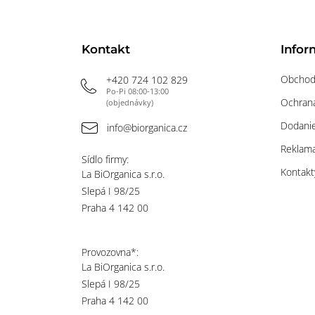
Kontakt
Infor
Obchod
+420 724 102 829
Po-Pi 08:00-13:00
Ochrana
(objednávky)
Dodanie
info@biorganica.cz
Reklama
Sídlo firmy:
Kontakt
La BiOrganica s.r.o.
Slepá I 98/25
Praha 4 142 00
Provozovna*:
La BiOrganica s.r.o.
Slepá I 98/25
Praha 4 142 00