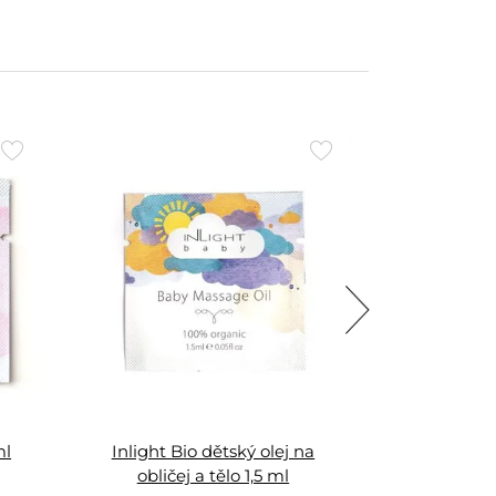
Přidat
Přidat
do
do
oblíbených
oblíbených
ml
Inlight Bio dětský olej na
Inlight Bio
obličej a tělo 1,5 ml
na 