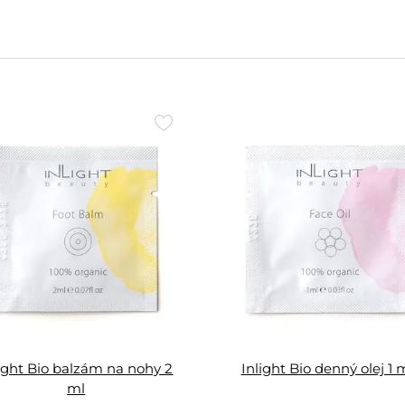
Přidat
do
oblíbených
ight Bio balzám na nohy 2
Inlight Bio denný olej 1 
ml