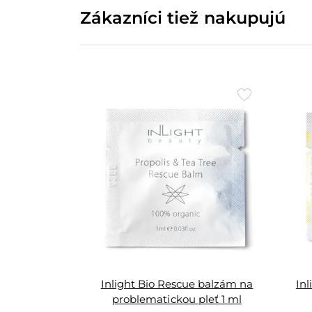
Zákazníci tiež nakupujú
Přidat
do
oblíbených
Inlight Bio Rescue balzám na
Inl
problematickou pleť 1 ml