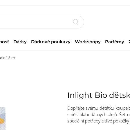
nosť
Dárky
Dárkové poukazy
Workshopy
Parfémy
ele 1,5 ml
Inlight Bio dětsk
Dopřejte svému děťátku koupelový
směsi blahodárných olejů. Šetrné
speciální potřeby citlivé pokožk