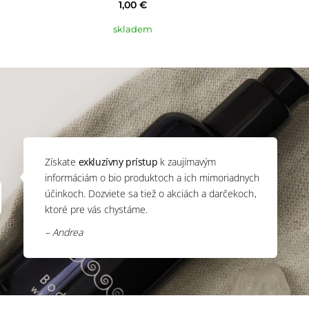
1,00 €
skladem
Získate
exkluzívny prístup
k zaujímavým
informáciám o bio produktoch a ich mimoriadnych
účinkoch. Dozviete sa tiež o akciách a darčekoch,
ktoré pre vás chystáme.
– Andrea
s