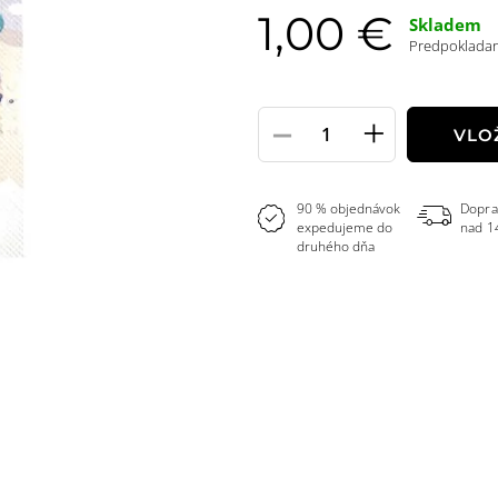
1,00 €
Skladem
Predpokladaný
-
+
Pole
VLO
množstvo
90 % objednávok
Dopra
expedujeme do
nad 1
druhého dňa