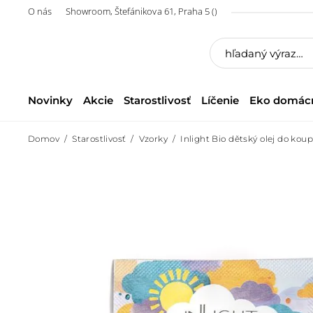
O nás
Showroom, Štefánikova 61, Praha 5 ()
Novinky
Akcie
Starostlivosť
Líčenie
Eko domác
Domov
Starostlivosť
Vzorky
Inlight Bio dětský olej do koup