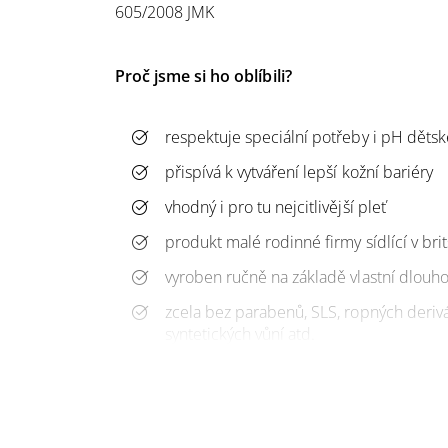
605/2008 JMK
Proč jsme si ho oblíbili?
respektuje speciální potřeby i pH děts
přispívá k vytváření lepší kožní bariéry
vhodný i pro tu nejcitlivější pleť
produkt malé rodinné firmy sídlící v br
vyroben ručně na základě vlastní dlouho
zcela bez parabenů, SLS, ropných derivát
syntetických vůní atd.
100% BIO, šetrné k člověku i přírodě, e
Objem:
1,5 m
l / 5 ml /100 ml