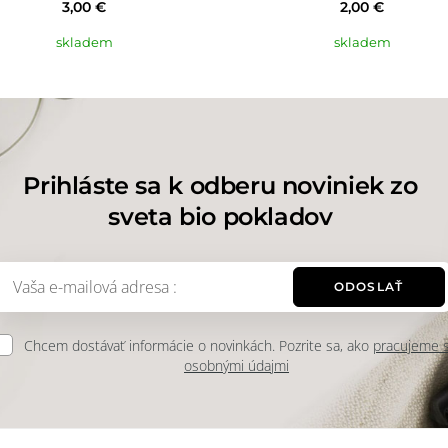
3,00 €
2,00 €
skladem
skladem
Prihláste sa k odberu noviniek zo
sveta bio pokladov
ODOSLAŤ
Chcem dostávať informácie o novinkách. Pozrite sa, ako
pracujeme 
osobnými údajmi