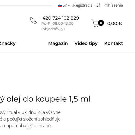
SK
Registrácia
Prihlásenie
+420 724 102 829
0,00 €
0
Po-Pi 08:00-13:00
(objednávky)
Značky
Magazín
Video tipy
Kontakt
ý olej do koupele 1,5 ml
 rituál v uklidňující a výživné
 a pečující složení zohledňuje
y a napomáhá její ochraně.