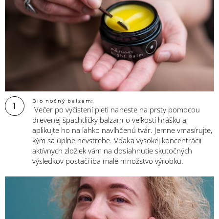
Bio nočný balzam:
1
Večer po vyčistení pleti naneste na prsty pomocou
drevenej špachtličky balzam o veľkosti hrášku a
aplikujte ho na ľahko navlhčenú tvár. Jemne vmasírujte,
kým sa úplne nevstrebe. Vďaka vysokej koncentrácii
aktívnych zložiek vám na dosiahnutie skutočných
výsledkov postačí iba malé množstvo výrobku.