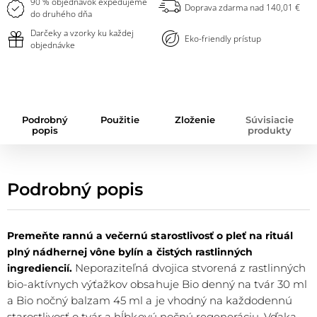
90 % objednávok expedujeme
Doprava zdarma nad 140,01 €
do druhého dňa
Darčeky a vzorky ku každej
Eko-friendly prístup
objednávke
Podrobný
Použitie
Zloženie
Súvisiacie
popis
produkty
Podrobný popis
Premeňte rannú a večernú starostlivosť o pleť na rituál
plný nádhernej vône bylín a čistých rastlinných
Neporaziteľná dvojica stvorená z rastlinných
ingrediencií.
bio-aktívnych výťažkov obsahuje Bio denný na tvár 30 ml
a Bio nočný balzam 45 ml a je vhodný na každodennú
starostlivosť o tvár a hĺbkovú nočnú regeneráciu. Vďaka