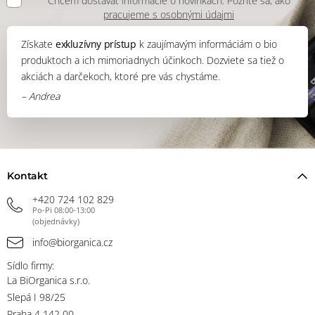
Chcem dostávať informácie o novinkách. Pozrite sa, ako
pracujeme s osobnými údajmi
Získate
exkluzívny prístup
k zaujímavým informáciám o bio
produktoch a ich mimoriadnych účinkoch. Dozviete sa tiež o
akciách a darčekoch, ktoré pre vás chystáme.
– Andrea
Kontakt
+420 724 102 829
Po-Pi 08:00-13:00
(objednávky)
info@biorganica.cz
Sídlo firmy:
La BiOrganica s.r.o.
Slepá I 98/25
Praha 4 142 00