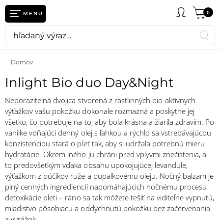
0
MENU
Domov
Inlight Bio duo Day&Night
Neporaziteľná dvojica stvorená z rastlinných bio-aktívnych
výťažkov vašu pokožku dokonale rozmazná a poskytne jej
všetko, čo potrebuje na to, aby bola krásna a žiarila zdravím. Po
vanilke voňajúci denný olej s ľahkou a rýchlo sa vstrebávajúcou
konzistenciou stará o pleť tak, aby si udržala potrebnú mieru
hydratácie. Okrem iného ju chráni pred vplyvmi znečistenia, a
to predovšetkým vďaka obsahu upokojujúcej levandule,
výťažkom z púčikov ruže a pupalkovému oleju. Nočný balzam je
plný cenných ingrediencií napomáhajúcich nočnému procesu
detoxikácie pleti – ráno sa tak môžete tešiť na viditeľne vypnutú,
mladistvo pôsobiacu a oddýchnutú pokožku bez začervenania
a vyrážok.