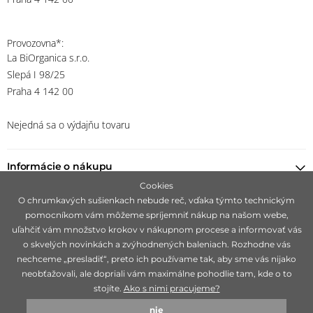
Provozovna*:
La BiOrganica s.r.o.
Slepá I 98/25
Praha 4 142 00
Nejedná sa o výdajňu tovaru
Informácie o nákupu
Cookies
O chrumkavých sušienkach nebude reč, vďaka týmto technickým
Nájsť predajcu
pomocníkom vám môžeme spríjemniť nákup na našom webe,
uľahčiť vám množstvo krokov v nákupnom procese a informovať vás
Ostaňte s nami v kontakte
o skvelých novinkách a zvýhodnených baleniach. Rozhodne vás
nechceme „presladiť“, preto ich používame tak, aby sme vás nijako
neobťažovali, ale dopriali vám maximálne pohodlie tam, kde o to
stojíte.
Ako s nimi pracujeme?
Zameriavame sa na hľadanie čisto prírodných značiek, ideálne 100%
nie