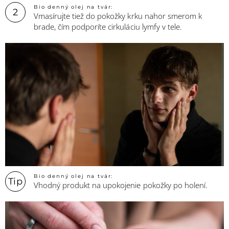
Bio denný olej na tvár:
2
Vmasírujte tiež do pokožky krku nahor smerom k
brade, čím podporíte cirkuláciu lymfy v tele.
Bio denný olej na tvár:
Tip
Vhodný produkt na upokojenie pokožky po holení.