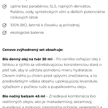
úplne bez parabénov, SLS, ropných derivátov,
ftalátov, vody, syntetických vôní a ďalších potenciálne
rizikových látok
100% BIO, šetrné k človeku aj prírodnej
ekologické balenie
Cenovo zvýhodnený set obsahuje:
– Po vanilke voňajúci olej s
Bio denný olej na tvár 30 ml
ľahkou a rýchlo sa vstrebávajúcou konzistenciou stará o
pleť tak, aby si udržala potrebnú mieru hydratácie.
Okrem iného ju chráni pred vplyvmi znečistenia, a to
predovšetkým vďaka obsahu upokojujúcej levandule,
výťažkom z púčikov ruže a pupalkovému oleju.
– Zriedkavá kombinácia bio
Bio nočný balzam 45 ml
rastlinných olejov, ako je makadamiový, sezamový,
pupalkový a mrkvový, napomáha ochrane, regenerácii a