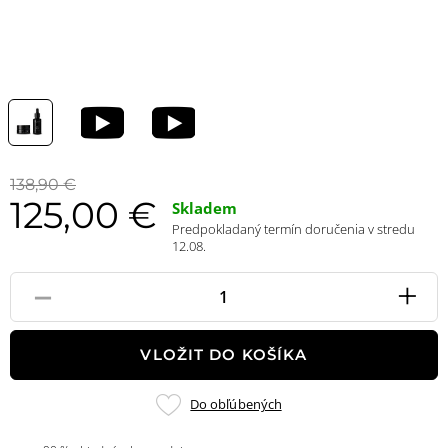
138,90 €
125,00 €
Skladem
Predpokladaný termín doručenia v stredu
12.08.
-
+
Pole
množstvo
VLOŽIT DO KOŠÍKA
Pridať
Do obľúbených
do
obľúbených