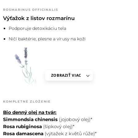
ROSMARINUS OFFICINALIS
Výťažok z listov rozmarínu
Podporuje detoxikáciu tela
Ničí baktérie, plesne a vírusy na koži
ZOBRAZIŤ VIAC
KOMPLETNÉ ZLOŽENIE
LAVANDULA ANGUSTIFOLIA
Bio denný olej na tvár:
Levanduľový olej
Simmondsia chinensis
(jojobový olej)*
Upokojuje pokožku
Rosa rubiginosa
(šípkový olej)*
Rosa damascena
(výtažek z květů růže)*
Vďaka protizápalovým účinkom sa osvedčil pri liečbe