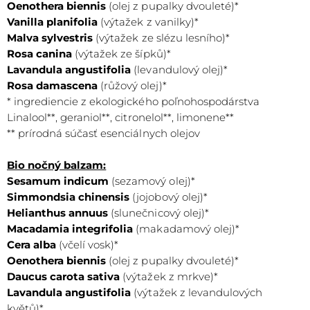
Oenothera biennis
(olej z pupalky dvouleté)*
ekzémov, akné či spálenín od slnka
Vanilla planifolia
(výtažek z vanilky)*
Malva sylvestris
(výtažek ze slézu lesního)*
Rosa canina
(výtažek ze šípků)*
Lavandula angustifolia
(levandulový olej)*
Rosa damascena
(růžový olej)*
* ingrediencie z ekologického poľnohospodárstva
Linalool**, geraniol**, citronelol**, limonene**
** prírodná súčasť esenciálnych olejov
CITRUS AURANTIUM DULCIS
Bio nočný balzam:
Pomarančový olej
Sesamum indicum
(sezamový olej)*
Simmondsia chinensis
Má protizápalové účinky
(jojobový olej)*
Helianthus annuus
(slunečnicový olej)*
Upokojuje bolesť svalov
Macadamia integrifolia
(makadamový olej)*
Vôňa pomaranča celkové zlepšuje náladu a znižuje úzkosť
Cera alba
(včelí vosk)*
Oenothera biennis
(olej z pupalky dvouleté)*
Daucus carota sativa
(výtažek z mrkve)*
Lavandula angustifolia
(výtažek z levandulových
květů)*