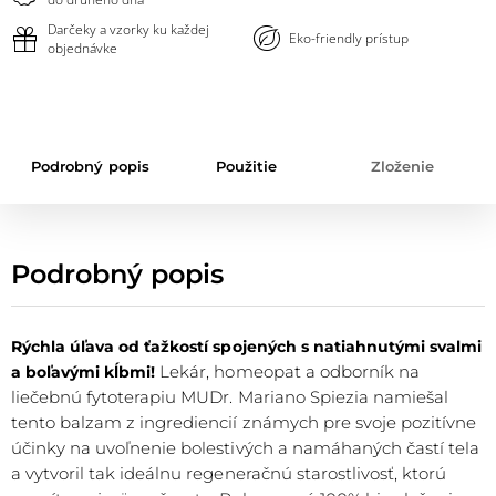
Darčeky a vzorky ku každej
Eko-friendly prístup
objednávke
Podrobný popis
Použitie
Zloženie
Podrobný popis
Rýchla úľava od ťažkostí spojených s natiahnutými svalmi
Lekár, homeopat a odborník na
a boľavými kĺbmi!
liečebnú fytoterapiu MUDr. Mariano Spiezia namiešal
tento balzam z ingrediencií známych pre svoje pozitívne
účinky na uvoľnenie bolestivých a namáhaných častí tela
a vytvoril tak ideálnu regeneračnú starostlivosť, ktorú