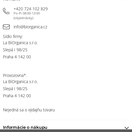
+420 724 102 829
Po-Pi 08:00-13:00
(objednávky)
info@biorganica.cz
Sídlo firmy:
La BiOrganica s.r.o.
Slepá I 98/25
Praha 4 142 00
Provozovna*:
La BiOrganica s.r.o.
Slepá I 98/25
Praha 4 142 00
Nejedná sa o výdajňu tovaru
Informácie o nákupu