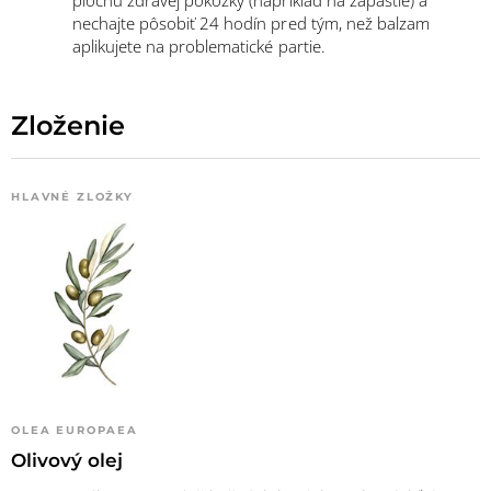
plochu zdravej pokožky (napríklad na zápästie) a
nechajte pôsobiť 24 hodín pred tým, než balzam
aplikujete na problematické partie.
Zloženie
HLAVNÉ ZLOŽKY
OLEA EUROPAEA
Olivový olej