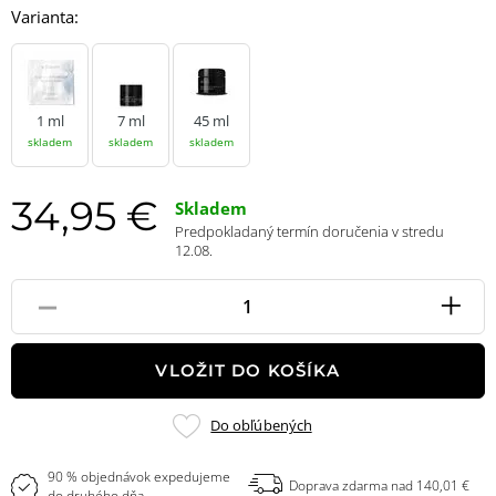
Varianta:
1 ml
7 ml
45 ml
skladem
skladem
skladem
34,95 €
Skladem
Predpokladaný termín doručenia v stredu
12.08.
-
+
Pole
množstvo
VLOŽIT DO KOŠÍKA
Pridať
Do obľúbených
do
obľúbených
90 % objednávok expedujeme
Doprava zdarma nad 140,01 €
do druhého dňa