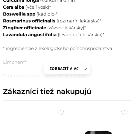
Curcuma longa
(kurkuma dlhá)*
Cera alba
(včelí vosk)*
Boswellia spp
(kadidlo)*
Rosmarinus officinalis
(rozmarín lekársky)*
Zingiber officinale
(zázvor lekársky)*
COCOS NUCIFERA
Lavandula angustifolia
(levanduľa lekárska)*
Kokosový olej
Pomáha s vysuženou a stvrdnutou pokožkou pat
* ingrediencie z ekologického poľnohospodárstva
Napomáha hojeniu a působí protiinfekčne
Limonen**
ZOBRAZIŤ VIAC
** prírodná súčasť esenciálnych olejov
Zákazníci tiež nakupujú
Přidat
Při
do
do
LAVANDULA ANGUSTIFOLIA
oblíbených
obl
Levanduľový olej