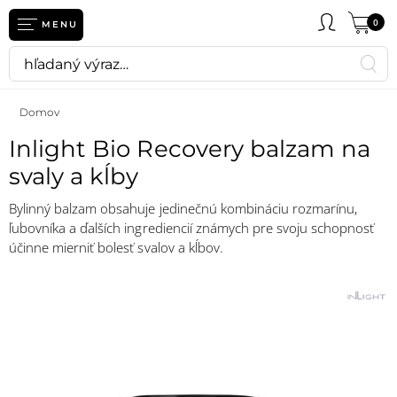
0
MENU
Domov
Inlight Bio Recovery balzam na
svaly a kĺby
Bylinný balzam obsahuje jedinečnú kombináciu rozmarínu,
ľubovníka a ďalších ingrediencií známych pre svoju schopnosť
účinne mierniť bolesť svalov a kĺbov.