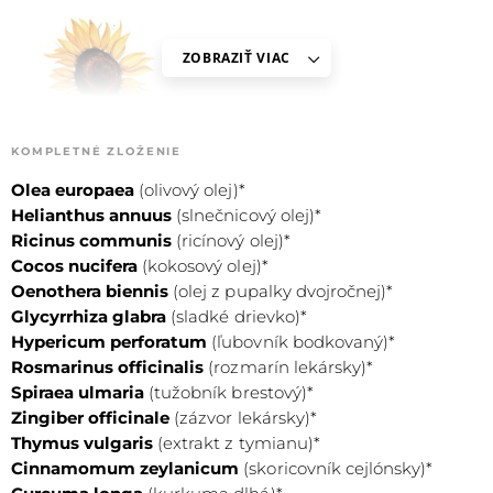
ZOBRAZIŤ VIAC
KOMPLETNÉ ZLOŽENIE
Olea europaea
(olivový olej)*
Helianthus annuus
(slnečnicový olej)*
HELIANTHUS ANNUUS
Ricinus communis
(ricínový olej)*
Slnečnicový olej
Cocos nucifera
(kokosový olej)*
Oenothera biennis
(olej z pupalky dvojročnej)*
Pomáha s vysušenou pokožkou
Glycyrrhiza glabra
(
sladké drievko
)*
Osvedčil sa ako bojovník s akné a ekzémami
Hypericum perforatum
(
ľubovník bodkovaný
)*
Rosmarinus officinalis
Podporuje prirodzenú regeneráciu pokožky
(rozmarín lekársky)*
Spiraea ulmaria
(tužobník brestový)*
Zingiber officinale
(zázvor lekársky)*
Thymus vulgaris
(extrakt z tymianu)*
Cinnamomum zeylanicum
(skoricovník cejlónsky)*