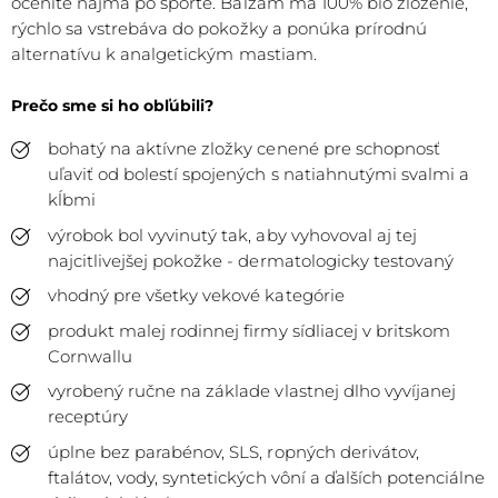
oceníte najmä po športe. Balzam má 100% bio zloženie,
rýchlo sa vstrebáva do pokožky a ponúka prírodnú
alternatívu k analgetickým mastiam.
Prečo sme si ho obľúbili?
bohatý na aktívne zložky cenené pre schopnosť
uľaviť od bolestí spojených s natiahnutými svalmi a
kĺbmi
výrobok bol vyvinutý tak, aby vyhovoval aj tej
najcitlivejšej pokožke - dermatologicky testovaný
vhodný pre všetky vekové kategórie
produkt malej rodinnej firmy sídliacej v britskom
Cornwallu
vyrobený ručne na základe vlastnej dlho vyvíjanej
receptúry
úplne bez parabénov, SLS, ropných derivátov,
ftalátov, vody, syntetických vôní a ďalších potenciálne