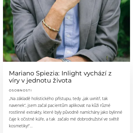
Mariano Spiezia: Inlight vychází z
víry v jednotu života
OSOBNOSTI
„Na základě holistického přístupu, tedy „jak uvnitř, tak
navenek“, jsem začal pacientům aplikovat na kůži různé
rostlinné extrakty, které byly původně namíchány jako bylinné
čaje k očistné kúře, a tak začalo mé dobrodružství ve světě
kosmetiky!“…