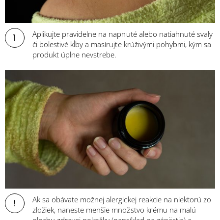
Aplikujte pravidelne na napnuté alebo natiahnuté svaly
1
či bolestivé kĺby a masírujte krúživými pohybmi, kým sa
produkt úplne nevstrebe.
Ak sa obávate možnej alergickej reakcie na niektorú zo
!
zložiek, naneste menšie množstvo krému na malú