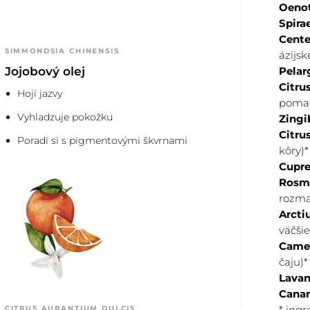
Oenot
Spira
Cente
SIMMONDSIA CHINENSIS
ázijs
Jojobový olej
Pelar
Citru
Hojí jazvy
poma
Vyhladzuje pokožku
Zingi
e zvyšujte intenzitu
Citru
 produktu a podporili
Poradí si s pigmentovými škvrnami
k
ô
ry)
nikajú vysokou
Cupre
dosiahnutie skutočných
Rosma
n malé množstvo výrobku.
rozma
Arcti
väčši
Camel
čaju)
Lavan
Canan
* ing
CITRUS AURANTIUM DULCIS