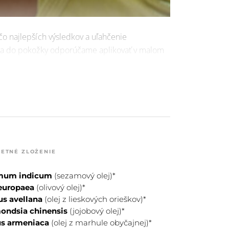
čo najlepších výsledkov a uľahčenie
eja do pokožky odporúčame aplikovať v malom
o teplom kúpeli alebo sprche. Nalejte si
dlaní a naneste ho na doteraz vlhkú pokožku
la, ktoré potrebujú intenzívnu starostlivosť a
e stehien, bruška, pŕs, dekoltu a krku.
ETNÉ ZLOŽENIE
mum indicum
(sezamový olej)*
europaea
(olivový olej)*
us avellana
(olej z lieskových orieškov)*
ndsia chinensis
(jojobový olej)*
s armeniaca
(olej z marhule obyčajnej)*