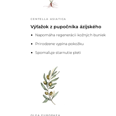
CENTELLA ASIATICA
Výťažok z pupočníka ázijského
Napomáha regenerácii kožných buniek
Prirodzene vypína pokožku
Aplikujte krúživými pohybmi. Postupn
2
masáže, aby ste uľahčili vstrebávanie
Spomaľuje starnutie pleti
krvný obeh. Výrobky značky Inlight vy
koncentráciou aktívnych zložiek, na 
výsledkov vám vďaka tomu postačí le
OLEA EUROPAEA