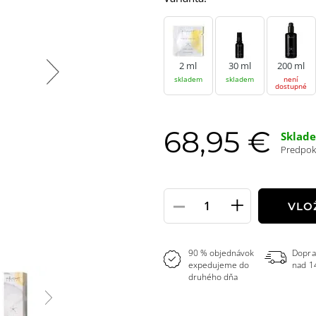
2 ml
30 ml
200 ml
skladem
skladem
není
dostupné
68,95 €
Sklad
Predpokl
-
+
Pole
VLO
množstvo
90 % objednávok
Dopra
expedujeme do
nad 1
druhého dňa