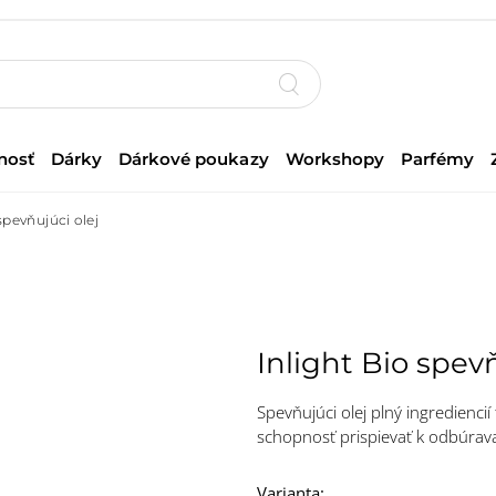
nosť
Dárky
Dárkové poukazy
Workshopy
Parfémy
spevňujúci olej
Inlight Bio spevň
Spevňujúci olej plný ingredienci
schopnosť prispievať k odbúravan
Varianta: