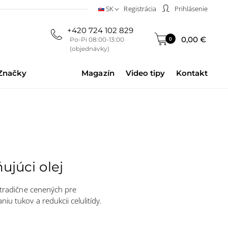
SK
Registrácia
Prihlásenie
+420 724 102 829
0,00 €
0
Po-Pi 08:00-13:00
(objednávky)
Značky
Magazín
Video tipy
Kontakt
ujúci olej
í tradične cenených pre
iu tukov a redukcii celulitídy.