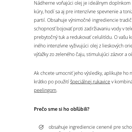
Nádherne voňajúci olej je ideálnym doplnkom 
kúry, hodí sa aj pre intenzívne spevnenie a to
partií. Obsahuje výnimočné ingrediencie tradi
schopnosť bojovať proti zadržiavaniu vody v tel
prebytočný tuk a redukovať celulitídu. O vašu 
iného intenzívne vyživujúci olej z lieskových or
výťažky zo zeleného čaju, stimulujúci zázvor a o
Ak chcete umocniť jeho výsledky, aplikujte ho
krátko po použití
špeciálnej rukav
ice
v kombiná
peelingom
.
Prečo sme si ho obľúbili?
obsahuje ingrediencie cenené pre sch