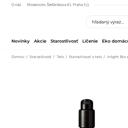
O nás
Showroom, Štefánikova 61, Praha 5 ()
Novinky
Akcie
Starostlivosť
Líčenie
Eko domác
Domov
Starostlivosť
Telo
Starostlivosť o telo
Inlight Bio 