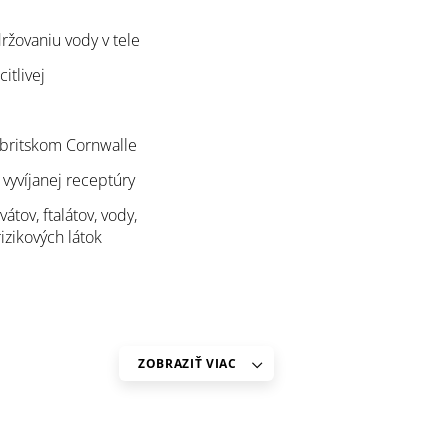
ržovaniu vody v tele
itlivej
v britskom Cornwalle
 vyvíjanej receptúry
tov, ftalátov, vody,
izikových látok
ZOBRAZIŤ VIAC