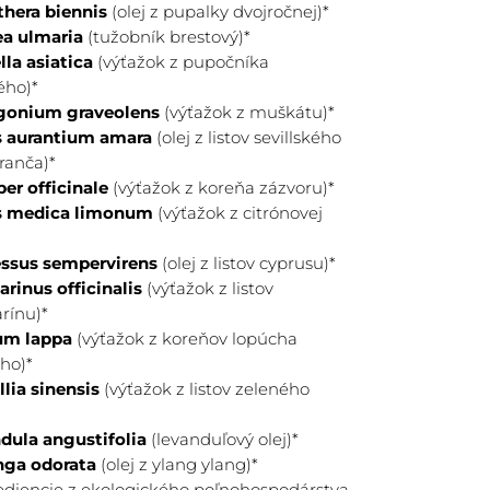
hera biennis
(olej z pupalky dvojročnej)*
ea ulmaria
(tužobník brestový)*
lla asiatica
(výťažok z pupočníka
kého)*
gonium graveolens
(výťažok z muškátu)*
s aurantium amara
(olej z listov sevillského
ranča)*
ber officinale
(výťažok z koreňa zázvoru)*
s medica limonum
(výťažok z citrónovej
*
ssus sempervirens
(olej z listov cyprusu)*
rinus officinalis
(výťažok z listov
rínu)*
um lappa
(
výťažok z koreňov lopúcha
eho
)*
lia sinensis
(výťažok z listov zeleného
*
dula angustifolia
(levanduľový olej)*
ga odorata
(olej z ylang ylang)*
rediencie z ekologického poľnohospodárstva