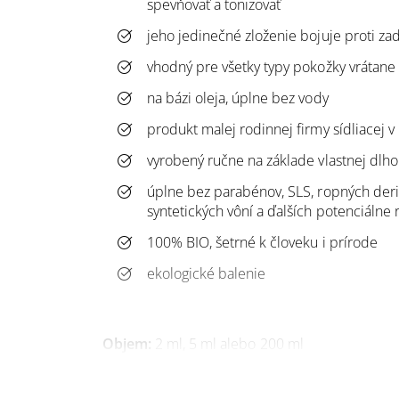
spevňovať a tonizovať
jeho jedinečné zloženie bojuje proti zad
vhodný pre všetky typy pokožky vrátane c
na bázi oleja, úplne bez vody
produkt malej rodinnej firmy sídliacej 
vyrobený ručne na základe vlastnej dlho
úplne bez parabénov, SLS, ropných derivá
syntetických vôní a ďalších potenciálne r
100% BIO, šetrné k človeku i prírode
ekologické balenie
Objem:
2 ml, 5 ml alebo 200 ml