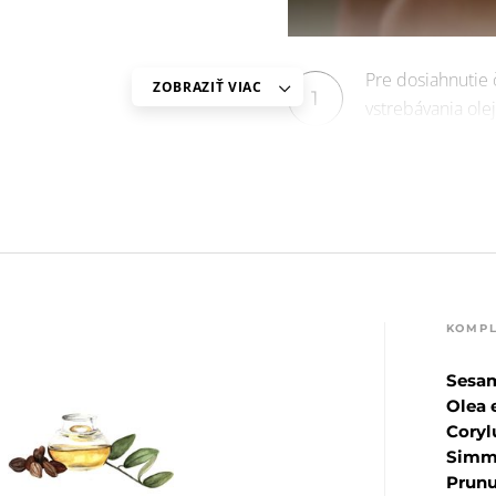
Pre dosiahnutie 
ZOBRAZIŤ VIAC
1
vstrebávania ol
množstve ihneď p
trochu oleja do 
všetkých častí te
spevnenie, vrátan
KOMPL
Sesa
Olea 
Coryl
Simmo
Prunu