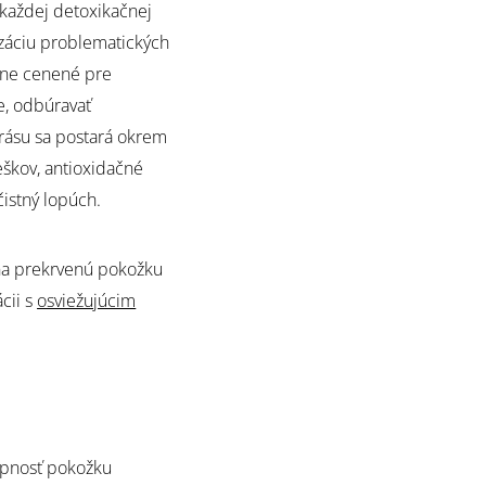
každej detoxikačnej
nizáciu problematických
čne cenené pre
e, odbúravať
krásu sa postará okrem
ieškov, antioxidačné
čistný lopúch.
 na prekrvenú pokožku
cii s
osviežujúcim
opnosť pokožku