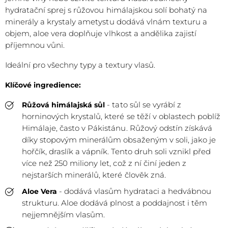
hydratační sprej s růžovou himálajskou solí bohatý na
minerály a krystaly ametystu dodává vlnám texturu a
objem, aloe vera doplňuje vlhkost a andělika zajistí
příjemnou vůni.
Ideální pro všechny typy a textury vlasů.
Klíčové ingredience:
- tato sůl se vyrábí z
Růžová himálajská sůl
horninových krystalů, které se těží v oblastech poblíž
Himálaje, často v Pákistánu. Růžový odstín získává
díky stopovým minerálům obsaženým v soli, jako je
hořčík, draslík a vápník. Tento druh soli vznikl před
více než 250 miliony let, což z ní činí jeden z
nejstarších minerálů, které člověk zná.
- dodává vlasům hydrataci a hedvábnou
Aloe Vera
strukturu. Aloe dodává plnost a poddajnost i těm
nejjemnějším vlasům.