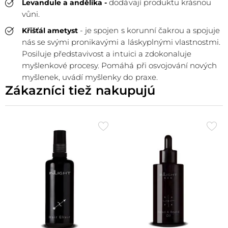
dodávají produktu krásnou
Levandule a andělika -
vůni.
- je spojen s korunní čakrou a spojuje
Křišťál ametyst
nás se svými pronikavými a láskyplnými vlastnostmi.
Posiluje představivost a intuici a zdokonaluje
myšlenkové procesy. Pomáhá při osvojování nových
myšlenek, uvádí myšlenky do praxe.
Zákazníci tiež nakupujú
Přidat
Při
do
do
oblíbených
obl