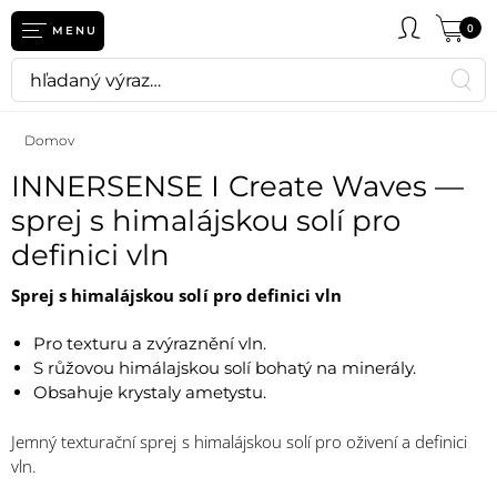
0
MENU
Domov
INNERSENSE I Create Waves —
sprej s himalájskou solí pro
definici vln
Sprej s himalájskou solí pro definici vln
Pro texturu a zvýraznění vln.
S růžovou himálajskou solí bohatý na minerály.
Obsahuje krystaly ametystu.
Jemný texturační sprej s himalájskou solí pro oživení a definici
vln.