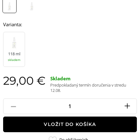
Varianta:
118 ml
skladem
29,00 €
Skladem
Predpokladaný termín doručenia v stredu
12.08.
-
+
Pole
množstvo
VLOŽIT DO KOŠÍKA
Pridať
Do obľúbených