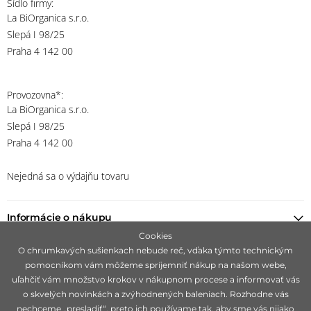
Sídlo firmy:
La BiOrganica s.r.o.
Slepá I 98/25
Praha 4 142 00
Provozovna*:
La BiOrganica s.r.o.
Slepá I 98/25
Praha 4 142 00
Nejedná sa o výdajňu tovaru
Informácie o nákupu
Cookies
O chrumkavých sušienkach nebude reč, vďaka týmto technickým
Nájsť predajcu
pomocníkom vám môžeme spríjemniť nákup na našom webe,
uľahčiť vám množstvo krokov v nákupnom procese a informovať vás
Ostaňte s nami v kontakte
o skvelých novinkách a zvýhodnených baleniach. Rozhodne vás
nechceme „presladiť“, preto ich používame tak, aby sme vás nijako