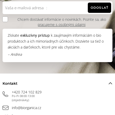
ODOSLAŤ
Chcem dostávať informácie o novinkách. Pozrite sa, ako
pracujeme s osobnými údajmi
Získate
exkluzívny prístup
k zaujímavým informáciám o bio
produktoch a ich mimoriadnych účinkoch. Dozviete sa tiež o
akciách a darčekoch, ktoré pre vás chystáme.
– Andrea
Kontakt
+420 724 102 829
Po-Pi 08:00-13:00
(objednávky)
info@biorganica.cz