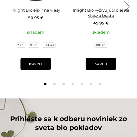
Inlight Bio elixír na vlasy
Inlight Bio vyživujúci olej na
vlasy a bradu
50,95 €
49,95 €
skladem
skladem
3 ml
30 ml
100 ml
100 ml
KOUPIT
KOUPIT
Prihláste sa k odberu noviniek zo
sveta bio pokladov