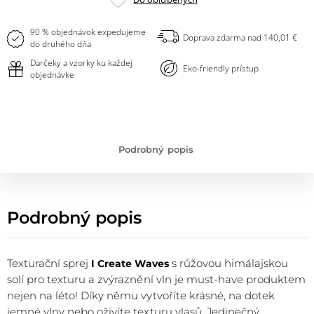
do
obľúbených
90 % objednávok expedujeme
Doprava zdarma nad 140,01 €
do druhého dňa
Darčeky a vzorky ku každej
Eko-friendly prístup
objednávke
Podrobný popis
Podrobný popis
Texturační sprej
s růžovou himálajskou
I Create Waves
solí pro texturu a zvýraznění vln je must-have produktem
nejen na léto! Díky němu vytvoříte krásné, na dotek
jemné vlny nebo oživíte texturu vlasů. Jedinečný