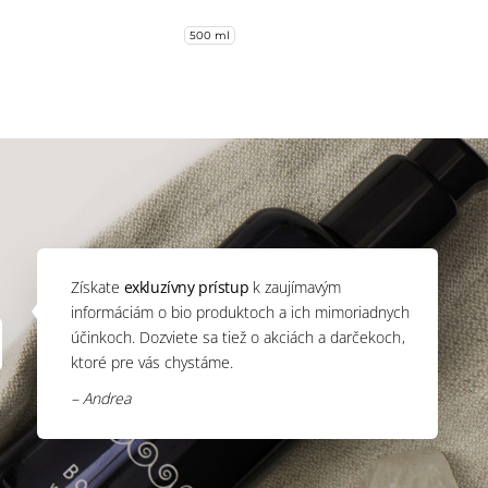
500 ml
Získate
exkluzívny prístup
k zaujímavým
informáciám o bio produktoch a ich mimoriadnych
účinkoch. Dozviete sa tiež o akciách a darčekoch,
ktoré pre vás chystáme.
– Andrea
s