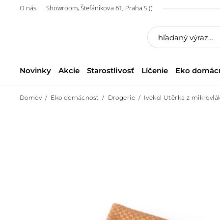
O nás
Showroom, Štefánikova 61, Praha 5 ()
Novinky
Akcie
Starostlivosť
Líčenie
Eko domác
Domov
Eko domácnosť
Drogerie
Ivekol Utěrka z mikrovlá