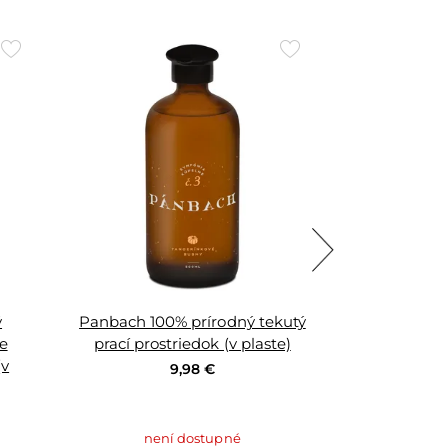
Přidat
Přidat
do
do
oblíbených
oblíbených
ý
Panbach 100% prírodný tekutý
Pánbach 
e
prací prostriedok (v plaste)
čistiaci pro
(v
(
9,98 €
není dostupné
nen