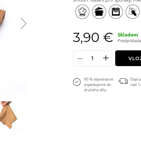
3,90 €
Skladem
Predpokladan
-
+
Pole
VLO
množstvo
90 % objednávok
Dopra
expedujeme do
nad 1
druhého dňa