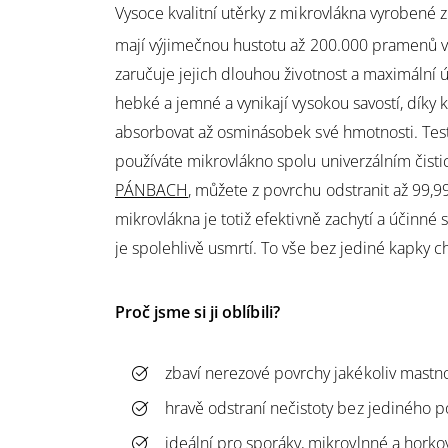
Vysoce kvalitní utěrky z mikrovlákna vyrobené 
mají výjimečnou hustotu až 200.000 pramenů 
zaručuje jejich dlouhou životnost a maximální ú
hebké a jemné a vynikají vysokou savostí, díky 
absorbovat až osminásobek své hmotnosti. Test
používáte mikrovlákno spolu univerzálním čist
PÁNBACH
, můžete z povrchu odstranit až 99,99
mikrovlákna je totiž efektivně zachytí a účinné 
je spolehlivě usmrtí. To vše bez jediné kapky 
Proč jsme si ji oblíbili?
zbaví nerezové povrchy jakékoliv mastn
hravě odstraní nečistoty bez jediného 
ideální pro sporáky, mikrovlnné a hork