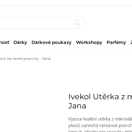
nosť
Dárky
Dárkové poukazy
Workshopy
Parfémy
kna na nerez povrchy - Jana
Ivekol Utěrka z 
Jana
Vysoce kvalitní utěrka z mikrov
plastů zanechá nerezové povrch
šmouh. Ideální pro sporáky, mi