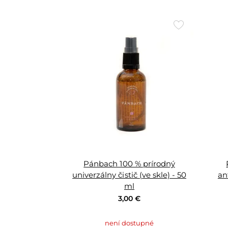
Přidat
do
oblíbených
Pánbach 100 % prírodný
univerzálny čistič (ve skle) - 50
an
ml
3,00 €
není dostupné