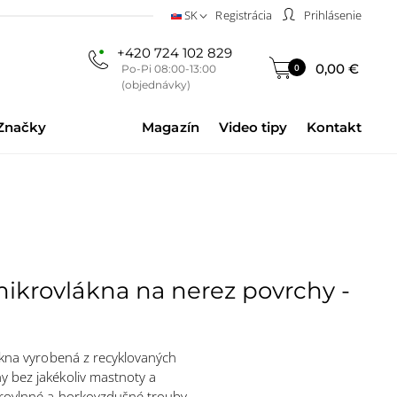
SK
Registrácia
Prihlásenie
+420 724 102 829
0,00 €
0
Po-Pi 08:00-13:00
(objednávky)
Značky
Magazín
Video tipy
Kontakt
mikrovlákna na nerez povrchy -
lákna vyrobená z recyklovaných
y bez jakékoliv mastnoty a
krovlnné a horkovzdušné trouby.