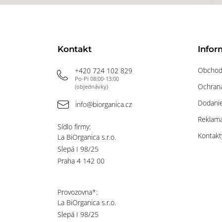
Kontakt
Infor
Obchod
+420 724 102 829
Po-Pi 08:00-13:00
Ochrana
(objednávky)
Dodanie
info@biorganica.cz
Reklama
Sídlo firmy:
Kontakt
La BiOrganica s.r.o.
Slepá I 98/25
Praha 4 142 00
Provozovna*:
La BiOrganica s.r.o.
Slepá I 98/25