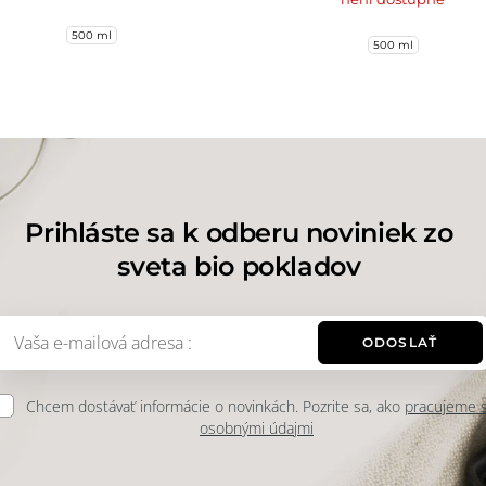
500 ml
500 ml
Prihláste sa k odberu noviniek zo
sveta bio pokladov
ODOSLAŤ
Chcem dostávať informácie o novinkách. Pozrite sa, ako
pracujeme 
osobnými údajmi