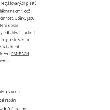
z recyklovaných plastů
2
vlákna na cm
, což
činnost. Utěrky jsou
které dokáží
y odhalily, že pokud
icím prostředkem
 % bakterií –
složení
PÁNBACH
chemie.
oty a šmouh
poškrábání
ovzdušné trouby