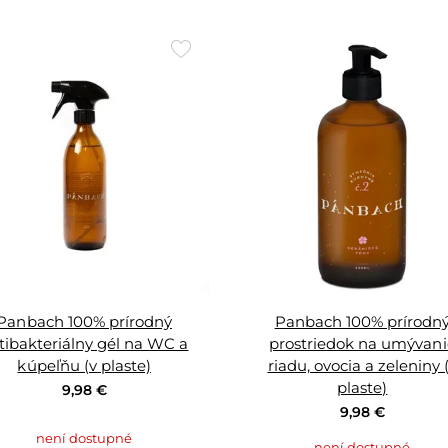
Přidat
do
oblíbených
Panbach 100% prírodný
Panbach 100% prírodn
tibakteriálny gél na WC a
prostriedok na umývani
kúpeľňu (v plaste)
riadu, ovocia a zeleniny 
plaste)
9,98 €
9,98 €
není dostupné
není dostupné