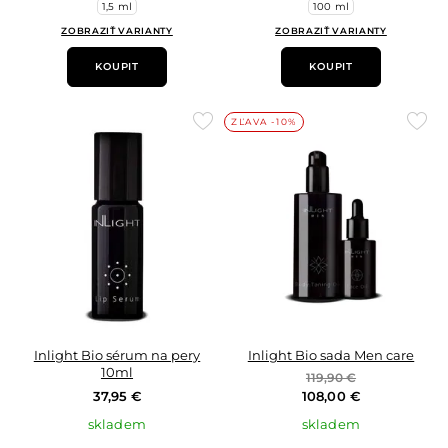
1,5 ml
100 ml
ZOBRAZIŤ VARIANTY
ZOBRAZIŤ VARIANTY
KOUPIT
KOUPIT
Přidat
Přid
ZĽAVA -10%
do
do
oblíbených
oblí
Inlight Bio sérum na pery
Inlight Bio sada Men care
10ml
119,90 €
37,95 €
108,00 €
skladem
skladem