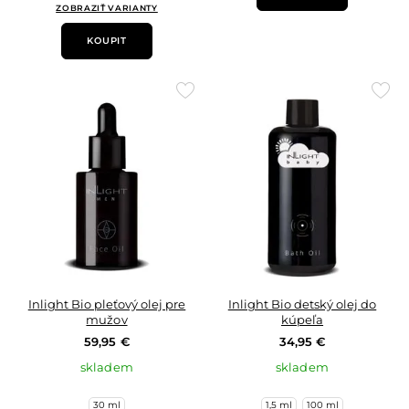
ZOBRAZIŤ VARIANTY
KOUPIT
Přidat
Přid
do
do
oblíbených
oblí
Inlight Bio pleťový olej pre
Inlight Bio detský olej do
mužov
kúpeľa
59,95 €
34,95 €
skladem
skladem
30 ml
1,5 ml
100 ml