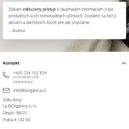
Získate
exkluzívny prístup
k zaujímavým informáciám o bio
produktoch a ich mimoriadnych účinkoch. Dozviete sa tiež o
akciách a darčekoch, ktoré pre vás chystáme.
– Andrea
Kontakt
+420 724 102 829
Po-Pi 08:00-13:00
(objednávky)
info@biorganica.cz
Sídlo firmy:
La BiOrganica s.r.o.
Slepá I 98/25
Praha 4 142 00