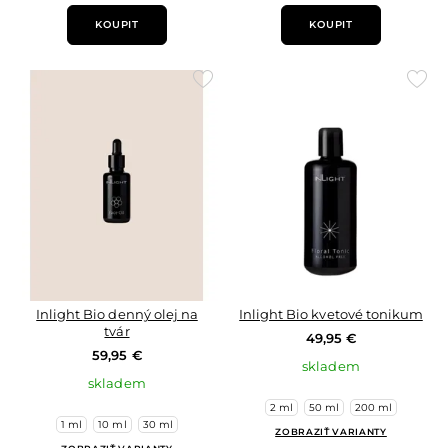
KOUPIT
KOUPIT
Přidat
Přid
do
do
oblíbených
oblí
Inlight Bio denný olej na
Inlight Bio kvetové tonikum
tvár
49,95 €
59,95 €
skladem
skladem
2 ml
50 ml
200 ml
1 ml
10 ml
30 ml
ZOBRAZIŤ VARIANTY