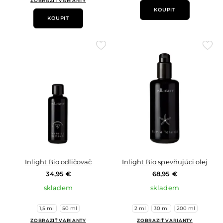
ZOBRAZIŤ VARIANTY
KOUPIT
KOUPIT
Přidat
Přid
do
do
oblíbených
oblí
Inlight Bio odličovač
Inlight Bio spevňujúci olej
34,95 €
68,95 €
skladem
skladem
1,5 ml
50 ml
2 ml
30 ml
200 ml
ZOBRAZIŤ VARIANTY
ZOBRAZIŤ VARIANTY