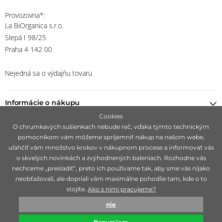
Provozovna*:
La BiOrganica s.r.o.
Slepá I 98/25
Praha 4 142 00
Nejedná sa o výdajňu tovaru
Informácie o nákupu
Cookies
O chrumkavých sušienkach nebude reč, vďaka týmto technickým
Nájsť predajcu
pomocníkom vám môžeme spríjemniť nákup na našom webe,
uľahčiť vám množstvo krokov v nákupnom procese a informovať vás
Ostaňte s nami v kontakte
o skvelých novinkách a zvýhodnených baleniach. Rozhodne vás
nechceme „presladiť“, preto ich používame tak, aby sme vás nijako
neobťažovali, ale dopriali vám maximálne pohodlie tam, kde o to
stojíte.
Ako s nimi pracujeme?
Zameriavame sa na hľadanie čisto prírodných značiek, ideálne 100%
nie
bio, ktoré sú mimoriadne svojou účinnosťou.