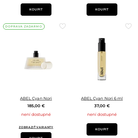
KOUPIT
KOUPIT
Přidat
Přid
DOPRAVA ZADARMO
do
do
oblíbených
oblí
ABEL Cyan Nori
ABEL Cyan Nori 6 ml
185,00 €
37,00 €
není dostupné
není dostupné
ZOBRAZIŤ VARIANTY
KOUPIT