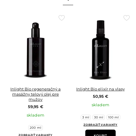
Přidat
Přid
do
do
oblíbených
oblí
Inlight Bio regeneračný a
Inlight Bio elixír na vlasy
masážny telový olej pre
50,95 €
mužov
skladem
59,95 €
skladem
3 ml
30 ml
100 ml
ZOBRAZIŤ VARIANTY
200 ml
ZOBRAZIŤ VARIANTY
KOUPIT