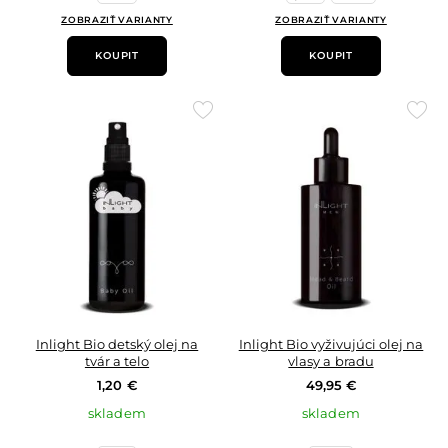
ZOBRAZIŤ VARIANTY
ZOBRAZIŤ VARIANTY
KOUPIT
KOUPIT
Přidat
Přid
do
do
oblíbených
oblí
Inlight Bio detský olej na
Inlight Bio vyživujúci olej na
tvár a telo
vlasy a bradu
1,20 €
49,95 €
skladem
skladem