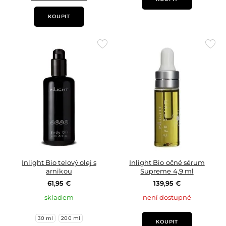
KOUPIT
Přidat
Přid
do
do
oblíbených
oblí
Inlight Bio telový olej s
Inlight Bio očné sérum
arnikou
Supreme 4,9 ml
61,95 €
139,95 €
skladem
není dostupné
30 ml
200 ml
KOUPIT