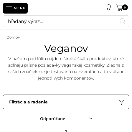
eť
0
MENU
Domov
Veganov
V našom portfóliu nájdete širokú škálu produktov, ktoré
splňajú prísne požiadavky vegánskej kozmetiky. Žiadna z
našich značiek nie je testovaná na zvieratách a to vrátane
jednotlivých komponentov.
Filtrácia a radenie
Odporúčané
1