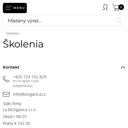
0
MENU
Domov
Školenia
Kontakt
+420 724 102 829
Po-Pi 08:00-13:00
(objednávky)
info@biorganica.cz
Sídlo firmy:
La BiOrganica s.r.o.
Slepá I 98/25
Praha 4 142 00