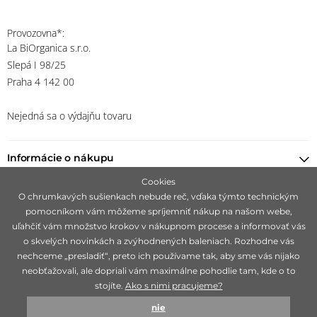
Provozovna*:
La BiOrganica s.r.o.
Slepá I 98/25
Praha 4 142 00
Nejedná sa o výdajňu tovaru
Informácie o nákupu
Cookies
Nájsť predajcu
O chrumkavých sušienkach nebude reč, vďaka týmto technickým
pomocníkom vám môžeme spríjemniť nákup na našom webe,
uľahčiť vám množstvo krokov v nákupnom procese a informovať vás
Ostaňte s nami v kontakte
o skvelých novinkách a zvýhodnených baleniach. Rozhodne vás
nechceme „presladiť“, preto ich používame tak, aby sme vás nijako
neobťažovali, ale dopriali vám maximálne pohodlie tam, kde o to
stojíte.
Ako s nimi pracujeme?
Zameriavame sa na hľadanie čisto prírodných značiek, ideálne 100%
bio, ktoré sú mimoriadne svojou účinnosťou.
nie