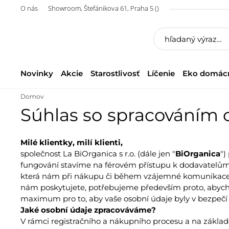
O nás
Showroom, Štefánikova 61, Praha 5 ()
Novinky
Akcie
Starostlivosť
Líčenie
Eko domác
Domov
Súhlas so spracováním 
Milé klientky, milí klienti,
společnost La BiOrganica s r.o. (dále jen "
BiOrganica
")
fungování stavíme na férovém přístupu k dodavatelům
která nám při nákupu či během vzájemné komunikace s
nám poskytujete, potřebujeme především proto, abyc
maximum pro to, aby vaše osobní údaje byly v bezpečí 
Jaké osobní údaje zpracováváme?
V rámci registračního a nákupního procesu a na zákl