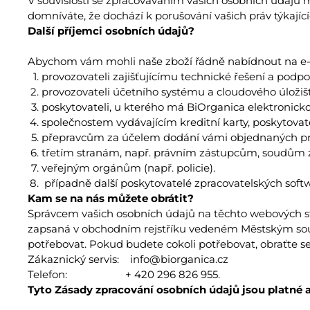
V souvislosti se zpracováváním vašich osobních údajů má
domníváte, že dochází k porušování vašich práv týkajíc
Další příjemci osobních údajů?
Abychom vám mohli naše zboží řádně nabídnout na e-sh
provozovateli zajišťujícímu technické řešení a podp
provozovateli účetního systému a cloudového úložiš
poskytovateli, u kterého má BiOrganica elektronick
společnostem vydávajícím kreditní karty, poskytova
přepravcům za účelem dodání vámi objednaných pro
třetím stranám, např. právním zástupcům, soudům 
veřejným orgánům (např. policie).
případně další poskytovatelé zpracovatelských softwa
Kam se na nás můžete obrátit?
Správcem vašich osobních údajů na těchto webových strá
zapsaná v obchodním rejstříku vedeném Městským soude
potřebovat. Pokud budete cokoli potřebovat, obraťte se
Zákaznický servis: info@biorganica.cz
Telefon: + 420 296 826 955.
Tyto Zásady zpracování osobních údajů jsou platné a 