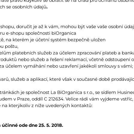
te právo kdykoliv se obrátit se na Úřad pro ochranu osobních
ích se osobních údajů
.
opu, doručit je až k vám, mohou být vaše vaše osobní údaj
oru e-shopu společnosti biOrganica
tě, na kterém je účetní systém bezpečně uložen
ou poštu,
telům platebních služeb za účelem zpracování plateb a ban
duktů nebo služeb a řešení reklamací, včetně odstoupení 
za účelem vymáhání nebo uzavření jakékoli smlouvy s vámi;
rů, služeb a aplikací, které však v současné době prodávajíc
nkách je společnost La BiOrganica s r.o., se sídlem Husinecká
m v Praze, oddíl C 212634. Velice rádi vám vyjdeme vstříc, 
 na kterýkoliv z níže uvedených kontaktů:
účinné ode dne 25. 5. 2018.