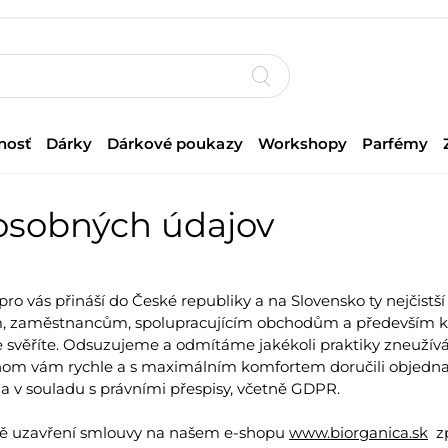
nosť
Dárky
Dárkové poukazy
Workshopy
Parfémy
osobných údajov
 pro vás přináší do České republiky a na Slovensko ty nejčistš
, zaměstnancům, spolupracujícím obchodům a především k v
věříte. Odsuzujeme a odmítáme jakékoli praktiky zneužíván
hom vám rychle a s maximálním komfortem doručili objedna
a v souladu s právními přespisy, včetně GDPR.
adě uzavření smlouvy na našem e-shopu
www.biorganica.sk
zp