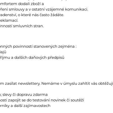
mfortem dodali zboží a
uzavření smlouvy a v ostatní vzájemné komunikaci.
adenství, o které nás často žádáte.
reklamací.
nností smluvních stran.
onných povinností stanovených zejména :
dajů
příjmu a dalších daňových předpisů
zasílat newslettery. Nemáme v úmyslu zahltit vás obtěžujíc
, slevy či dopravu zdarma
ti zapojit se do testování novinek či soutěží
rníky a další zajímavostech