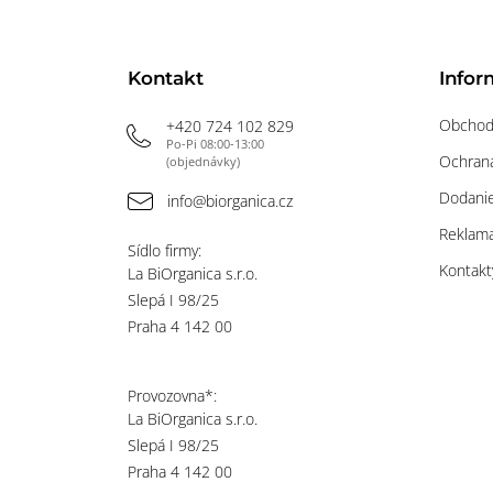
Kontakt
Infor
Obchod
+420 724 102 829
Po-Pi 08:00-13:00
Ochrana
(objednávky)
Dodanie
info@biorganica.cz
Reklama
Sídlo firmy:
Kontakt
La BiOrganica s.r.o.
Slepá I 98/25
Praha 4 142 00
Provozovna*:
La BiOrganica s.r.o.
Slepá I 98/25
Praha 4 142 00