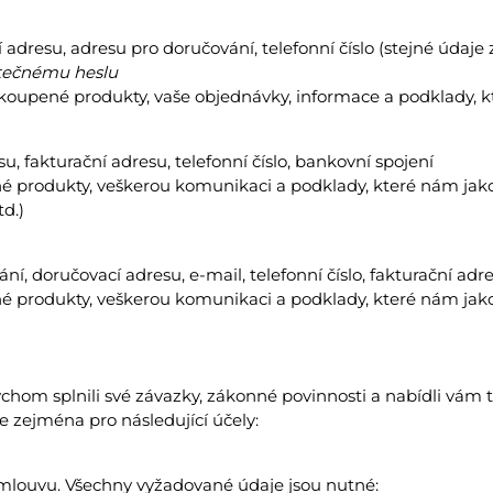
í adresu, adresu pro doručování, telefonní číslo (stejné úda
tečnému heslu
oupené produkty, vaše objednávky, informace a podklady, kt
, fakturační adresu, telefonní číslo, bankovní spojení
é produkty, veškerou komunikaci a podklady, které nám jako 
td.)
ání, doručovací adresu, e-mail, telefonní číslo, fakturační ad
é produkty, veškerou komunikaci a podklady, které nám jako 
hom splnili své závazky, zákonné povinnosti a nabídli vám to
 zejména pro následující účely:
 smlouvu. Všechny vyžadované údaje jsou nutné: