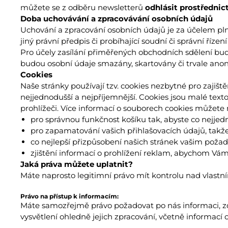
můžete se z odběru newsletterů
odhlásit prostřednic
Doba uchovávání a zpracovávání osobních údajů
Uchování a zpracování osobních údajů je za účelem p
jiný právní předpis či probíhající soudní či správní ří
Pro účely zasílání přiměřených obchodních sdělení b
budou osobní údaje smazány, skartovány či trvale ano
Cookies
Naše stránky používají tzv. cookies nezbytné pro zajiš
nejjednodušší a nejpříjemnější. Cookies jsou malé texto
prohlížeči. Více informací o souborech cookies můžete
pro správnou funkčnost košíku tak, abyste co nejjed
pro zapamatování vašich přihlašovacích údajů, tak
co nejlepší přizpůsobení našich stránek vašim poža
zjištění informací o prohlížení reklam, abychom Vá
Jaká práva můžete uplatnit?
Máte naprosto legitimní právo mít kontrolu nad vlastním
Právo na přístup k informacím:
Máte samozřejmě právo požadovat po nás informaci, zd
vysvětlení ohledně jejich zpracování, včetně informací