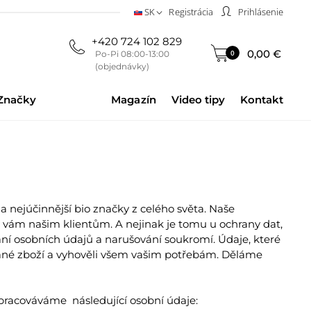
SK
Registrácia
Prihlásenie
+420 724 102 829
0,00 €
0
Po-Pi 08:00-13:00
(objednávky)
Značky
Magazín
Video tipy
Kontakt
í a nejúčinnější bio značky z celého světa. Naše
ám našim klientům. A nejinak je tomu u ochrany dat,
í osobních údajů a narušování soukromí. Údaje, které
né zboží a vyhověli všem vašim potřebám. Děláme
racováváme následující osobní údaje: