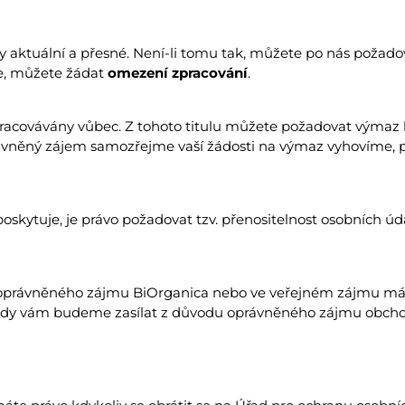
 aktuální a přesné. Není-li tomu tak, můžete po nás požadova
me, můžete žádat
omezení zpracování
.
zpracovávány vůbec. Z tohoto titulu můžete požadovat výmaz
rávněný zájem samozřejme vaší žádosti na výmaz vyhovíme, 
skytuje, je právo požadovat tzv. přenositelnost osobních úd
 oprávněného zájmu BiOrganica nebo ve veřejném zájmu mát
kdy vám budeme zasílat z důvodu oprávněného zájmu obchod