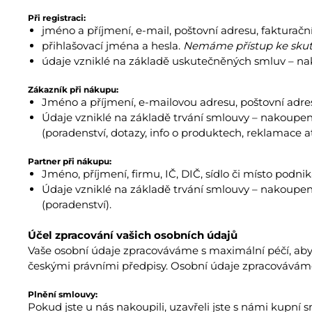
Při registraci:
jméno a příjmení, e-mail, poštovní adresu, fakturačn
přihlašovací jména a hesla.
Nemáme přístup ke sku
údaje vzniklé na základě uskutečněných smluv – nak
Zákazník při nákupu:
Jméno a příjmení, e-mailovou adresu, poštovní adresu
Údaje vzniklé na základě trvání smlouvy – nakoupen
(poradenství, dotazy, info o produktech, reklamace a
Partner při nákupu:
Jméno, příjmení, firmu, IČ, DIČ, sídlo či místo podnik
Údaje vzniklé na základě trvání smlouvy – nakoupen
(poradenství).
Účel zpracování vašich osobních údajů
Vaše osobní údaje zpracováváme s maximální péčí, abyc
českými právními předpisy. Osobní údaje zpracováváme
Plnění smlouvy:
Pokud jste u nás nakoupili, uzavřeli jste s námi kupní