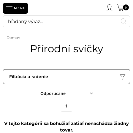
eť
0
MENU
Domov
Přírodní svíčky
Filtrácia a radenie
Odporúčané
1
V tejto kategórii sa bohužiaľ zatiaľ nenachádza žiadny
tovar.