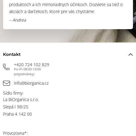
produktoch a ich mimoriadnych účinkoch. Dozviete sa tiež o
akciách a darčekoch, ktoré pre vás chystáme.
– Andrea
Kontakt
+420 724 102 829
Po-Pi 08:00-13:00
(objednávky)
info@biorganica.cz
Sídlo firmy:
La BiOrganica s.r.o.
Slepá I 98/25
Praha 4 142 00
Provozovna*: