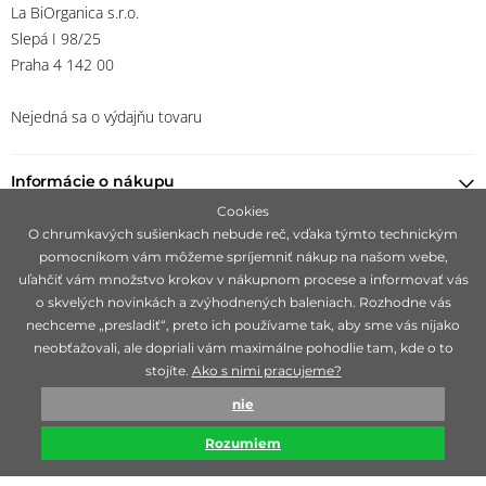
La BiOrganica s.r.o.
Slepá I 98/25
Praha 4 142 00
Nejedná sa o výdajňu tovaru
Informácie o nákupu
Cookies
Nájsť predajcu
O chrumkavých sušienkach nebude reč, vďaka týmto technickým
pomocníkom vám môžeme spríjemniť nákup na našom webe,
uľahčiť vám množstvo krokov v nákupnom procese a informovať vás
Ostaňte s nami v kontakte
o skvelých novinkách a zvýhodnených baleniach. Rozhodne vás
nechceme „presladiť“, preto ich používame tak, aby sme vás nijako
neobťažovali, ale dopriali vám maximálne pohodlie tam, kde o to
stojíte.
Ako s nimi pracujeme?
Zameriavame sa na hľadanie čisto prírodných značiek, ideálne 100%
nie
bio, ktoré sú mimoriadne svojou účinnosťou.
Rozumiem
© biorganica 1993-2026
Technicky zajišťuje
Simplia s.r.o.