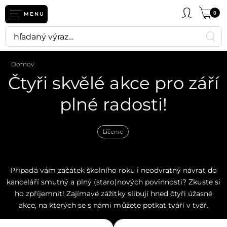
0
MENU
Domov
Čtyři skvělé akce pro září
plné radosti!
Líčenie
Připadá vám začátek školního roku i neodvratný návrat do
kanceláří smutný a plný (staro)nových povinnosti? Zkuste si
ho zpříjemnit! Zajímavé zážitky slibují hned čtyři úžasné
akce, na kterých se s námi můžete potkat tváří v tvář.