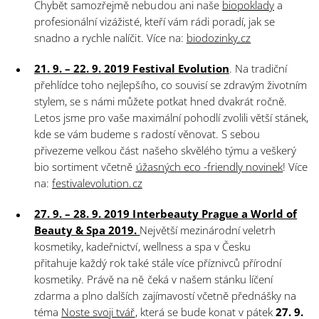
Chybět samozřejmě nebudou ani naše
biopoklady
a
profesionální vizážisté, kteří vám rádi poradí, jak se
snadno a rychle nalíčit. Více na:
biodozinky.cz
21. 9. – 22. 9. 2019 Festival Evolution
. Na tradiční
přehlídce toho nejlepšího, co souvisí se zdravým životním
stylem, se s námi můžete potkat hned dvakrát ročně.
Letos jsme pro vaše maximální pohodlí zvolili větší stánek,
kde se vám budeme s radostí věnovat. S sebou
přivezeme velkou část našeho skvělého týmu a veškerý
bio sortiment včetně
úžasných eco -friendly novinek
! Více
na:
festivalevolution.cz
27. 9. – 28. 9. 2019 Interbeauty Prague a World of
Beauty & Spa 2019.
Největší mezinárodní veletrh
kosmetiky, kadeřnictví, wellness a spa v Česku
přitahuje každý rok také stále více příznivců přírodní
kosmetiky. Právě na ně čeká v našem stánku líčení
zdarma a plno dalších zajímavostí včetně přednášky na
téma
Noste svoji tvář
, která se bude konat
v pátek
27. 9.