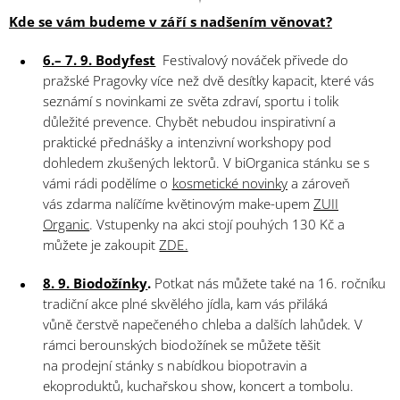
Kde se vám budeme v září s nadšením věnovat?
6.– 7. 9. Bodyfest
Festivalový nováček přivede do
pražské Pragovky více než dvě desítky kapacit, které vás
seznámí s novinkami ze světa zdraví, sportu i tolik
důležité prevence. Chybět nebudou inspirativní a
praktické přednášky a intenzivní workshopy pod
dohledem zkušených lektorů. V biOrganica stánku se s
vámi rádi podělíme o
kosmetické novinky
a zároveň
vás zdarma nalíčíme květinovým make-upem
ZUII
Organic
. Vstupenky na akci stojí pouhých 130 Kč a
můžete je zakoupit
ZDE.
8. 9. Biodožínky
.
Potkat nás můžete také na 16. ročníku
tradiční akce plné skvělého jídla, kam vás přiláká
vůně čerstvě napečeného chleba a dalších lahůdek. V
rámci berounských biodožínek se můžete těšit
na prodejní stánky s nabídkou biopotravin a
ekoproduktů, kuchařskou show, koncert a tombolu.