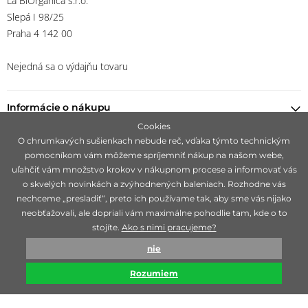
La BiOrganica s.r.o.
Slepá I 98/25
Praha 4 142 00
Nejedná sa o výdajňu tovaru
Informácie o nákupu
Cookies
O chrumkavých sušienkach nebude reč, vďaka týmto technickým
Nájsť predajcu
pomocníkom vám môžeme spríjemniť nákup na našom webe,
uľahčiť vám množstvo krokov v nákupnom procese a informovať vás
Ostaňte s nami v kontakte
o skvelých novinkách a zvýhodnených baleniach. Rozhodne vás
nechceme „presladiť“, preto ich používame tak, aby sme vás nijako
neobťažovali, ale dopriali vám maximálne pohodlie tam, kde o to
stojíte.
Ako s nimi pracujeme?
Zameriavame sa na hľadanie čisto prírodných značiek, ideálne 100%
nie
bio, ktoré sú mimoriadne svojou účinnosťou.
Rozumiem
© biorganica 1993-2026
Technicky zajišťuje
Simplia s.r.o.