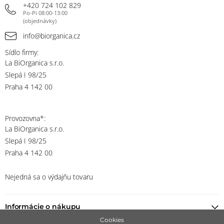
+420 724 102 829
Po-Pi 08:00-13:00
(objednávky)
info@biorganica.cz
Sídlo firmy:
La BiOrganica s.r.o.
Slepá I 98/25
Praha 4 142 00
Provozovna*:
La BiOrganica s.r.o.
Slepá I 98/25
Praha 4 142 00
Nejedná sa o výdajňu tovaru
Informácie o nákupu
Cookies