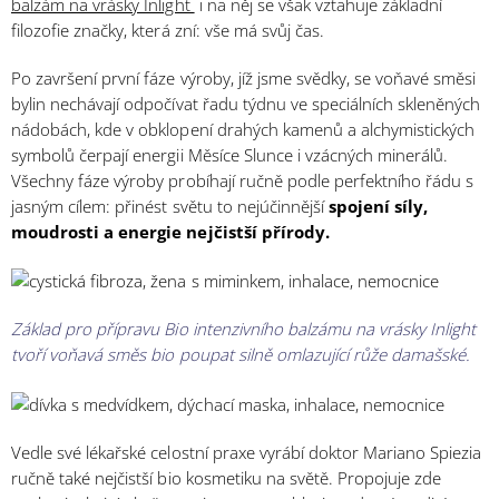
balzám na vrásky Inlight
i na něj se však vztahuje základní
filozofie značky, která zní: vše má svůj čas.
Po završení první fáze výroby, jíž jsme svědky, se voňavé směsi
bylin nechávají odpočívat řadu týdnu ve speciálních skleněných
nádobách, kde v obklopení drahých kamenů a alchymistických
symbolů čerpají energii Měsíce Slunce i vzácných minerálů.
Všechny fáze výroby probíhají ručně podle perfektního řádu s
jasným cílem: přinést světu to nejúčinnější
spojení síly,
moudrosti a energie nejčistší přírody
.
Základ pro přípravu Bio intenzivního balzámu na vrásky Inlight
tvoří voňavá směs bio poupat silně omlazující růže damašské.
Vedle své lékařské celostní praxe vyrábí doktor Mariano Spiezia
ručně také nejčistší bio kosmetiku na světě. Propojuje zde