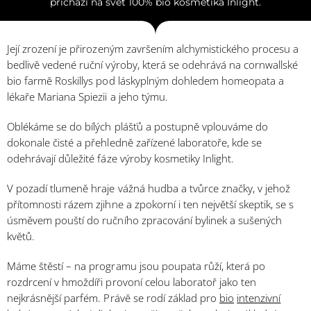
přichází na svět 100% bio kosmetika Inlight.
Její zrození je přirozeným završením alchymistického procesu a
bedlivě vedené ruční výroby, která se odehrává na cornwallské
bio farmě Roskillys pod láskyplným dohledem homeopata a
lékaře Mariana Spiezii a jeho týmu.
Oblékáme se do bílých plášťů a postupně vplouváme do
dokonale čisté a přehledně zařízené laboratoře, kde se
odehrávají důležité fáze výroby kosmetiky Inlight.
V pozadí tlumeně hraje vážná hudba a tvůrce značky, v jehož
přítomnosti rázem zjihne a zpokorní i ten největší skeptik, se s
úsměvem pouští do ručního zpracování bylinek a sušených
květů.
Máme štěstí – na programu jsou poupata růží, která po
rozdrcení v hmoždíři provoní celou laboratoř jako ten
nejkrásnější parfém. Právě se rodí základ pro
bio
intenzivní