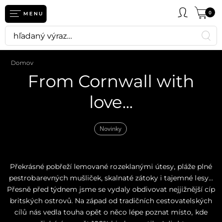
0
MENU
Domov
From Cornwall with
love...
Novinky
Překrásné pobřeží lemované rozeklanými útesy, pláže plné
pestrobarevných mušliček, skalnaté zátoky i tajemné lesy...
Přesně před týdnem jsme se vydaly obdivovat nejjižnější cíp
britských ostrovů. Na západ od tradičních cestovatelských
cílů nás vedla touha opět o něco lépe poznat místo, kde