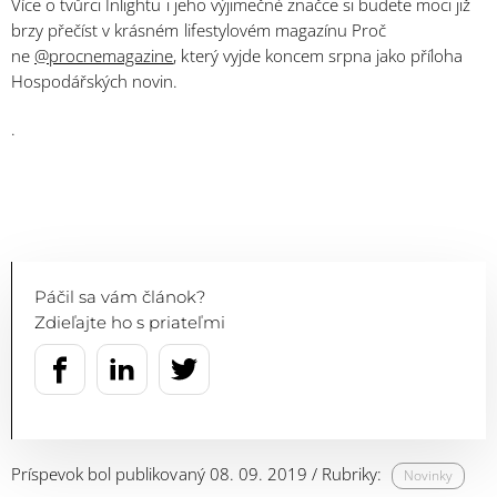
Více o tvůrci Inlightu i jeho výjimečné značce si budete moci již
brzy přečíst v krásném lifestylovém magazínu Proč
ne
@procnemagazine
, který vyjde koncem srpna jako příloha
Hospodářských novin.
.
Páčil sa vám článok?
Zdieľajte ho s priateľmi
Príspevok bol publikovaný 08. 09. 2019 / Rubriky:
Novinky