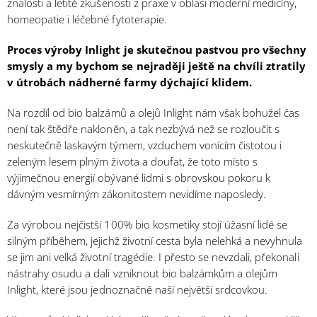
znalosti a letité zkušenosti z praxe v oblasi moderní medicíny,
homeopatie i léčebné fytoterapie.
Proces výroby Inlight je skutečnou pastvou pro všechny
smysly a my bychom se nejraději ještě na chvíli ztratily
v útrobách nádherné farmy dýchající klidem.
Na rozdíl od bio balzámů a olejů Inlight nám však bohužel čas
není tak štědře nakloněn, a tak nezbývá než se rozloučit s
neskutečně laskavým týmem, vzduchem vonícím čistotou i
zeleným lesem plným života a doufat, že toto místo s
výjimečnou energií obývané lidmi s obrovskou pokoru k
dávným vesmírným zákonitostem nevidíme naposledy.
Za výrobou nejčistší 100% bio kosmetiky stojí úžasní lidé se
silným příběhem, jejichž životní cesta byla nelehká a nevyhnula
se jim ani velká životní tragédie. I přesto se nevzdali, překonali
nástrahy osudu a dali vzniknout bio balzámkům a olejům
Inlight, které jsou jednoznačně naší největší srdcovkou.