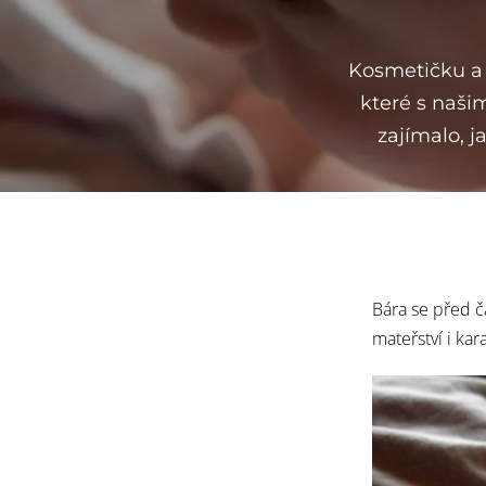
Kosmetičku a 
které s našim
zajímalo, j
Bára se před č
mateřství i ka