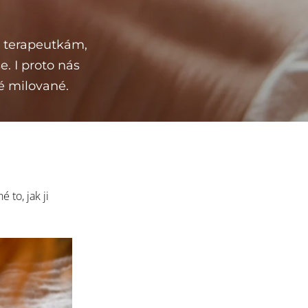
k terapeutkám,
e. I proto nás
vé milované.
to, jak ji