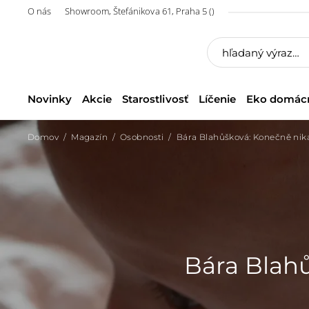
O nás
Showroom, Štefánikova 61, Praha 5 ()
Novinky
Akcie
Starostlivosť
Líčenie
Eko domác
Domov
Magazín
Osobnosti
Bára Blahůšková: Konečně ni
Bára Blah