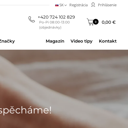
SK
Registrácia
Prihlásenie
+420 724 102 829
0,00 €
0
Po-Pi 08:00-13:00
(objednávky)
Značky
Magazín
Video tipy
Kontakt
espěcháme!