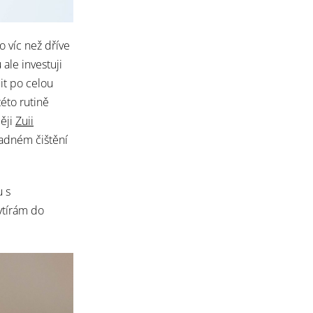
 víc než dříve
 ale investuji
it po celou
této rutině
ději
Zuii
ladném čištění
u s
vtírám do