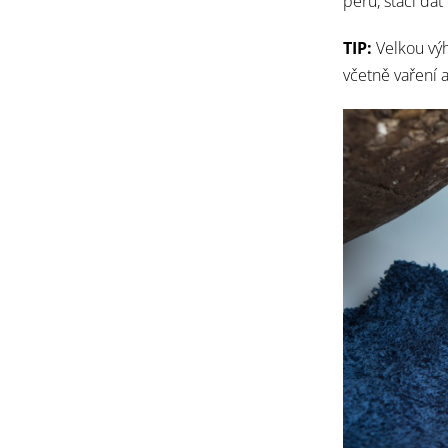
peru, stačí dá
TIP:
Velkou výh
včetně vaření a