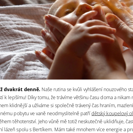
ž dvakrát denně.
Naše rutina se kvůli vyhlášení nouzového s
stí k lepšímu! Díky tomu, že trávíme většinu času doma a nika
m klidnější a užíváme si společně trávený čas hraním, mazlení
elnému pobytu ve vaně neodmyslitelně patří
dětský koupelový ol
během těhotenství. Jeho vůně mě totiž neskutečně uklidňuje, čast
í lázeň spolu s Bertíkem. Mám také mnohem více energie a pr