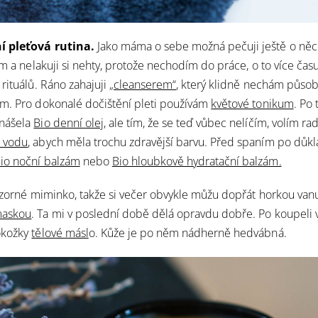
í pleťová rutina.
Jako máma o sebe možná pečuji ještě o něco
ím a nelakuji si nehty, protože nechodím do práce, o to více času
rituálů. Ráno zahajuji
„cleanserem“
, který klidně nechám působ
m. Pro dokonalé dočištění pleti používám
květové tonikum
. Po 
nášela
Bio denní olej
, ale tím, že se teď vůbec nelíčím, volím ra
 vodu
, abych měla trochu zdravější barvu. Před spaním po důk
io noční balzám
nebo
Bio hloubkově hydratační balzám.
vzorné miminko, takže si večer obvykle můžu dopřát horkou van
maskou
. Ta mi v poslední době dělá opravdu dobře. Po koupeli 
okožky
tělové másl
o. Kůže je po něm nádherně hedvábná.