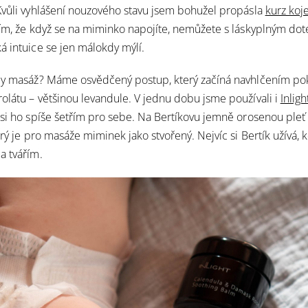
Kvůli vyhlášení nouzového stavu jsem bohužel propásla
kurz koj
ěřím, že když se na miminko napojíte, nemůžete s láskyplným do
á intuice se jen málokdy mýlí.
by masáž? Máme osvědčený postup, který začíná navhlčením p
olátu – většinou levandule. V jednu dobu jsme používali i
Inlig
 si ho spíše šetřím pro sebe. Na Bertíkovu jemně orosenou pleť 
erý je pro masáže miminek jako stvořený. Nejvíc si Bertík užívá, 
a tvářím.