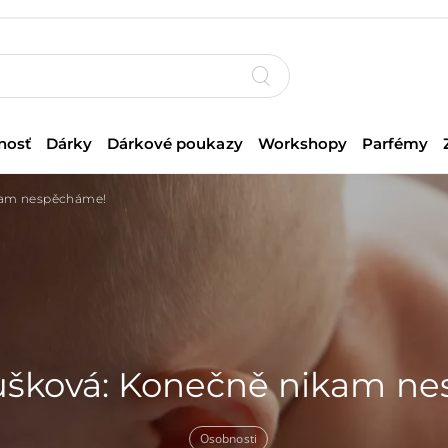
nosť
Dárky
Dárkové poukazy
Workshopy
Parfémy
kam nespěcháme!
ůšková: Konečně nikam n
Osobnosti