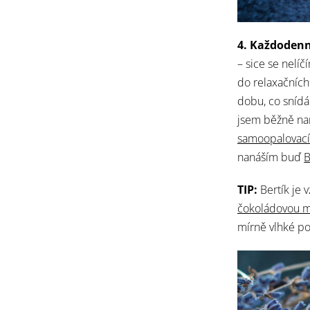
4. Každodenn
– sice se nelíč
do relaxačních 
dobu, co snídá
jsem běžně na
samoopalovací
nanáším buď
B
TIP:
Bertík je 
čokoládovou 
mírně vlhké p