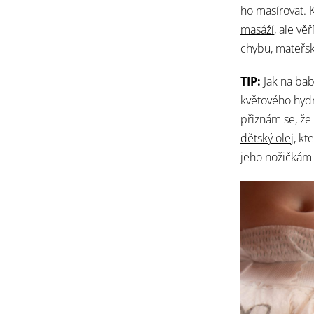
ho masírovat. 
masáží
, ale v
chybu, mateřsk
TIP:
Jak na ba
květového hydr
přiznám se, že
dětský olej
, kt
jeho nožičkám 