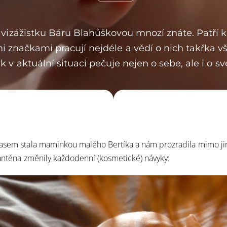
vizážistku Báru Blahůškovou mnozí znáte. Patří 
i značkami pracují nejdéle a vědí o nich takřka vš
ak v aktuální situaci pečuje nejen o sebe, ale i o s
asem stala maminkou malého Bertíka a nám prozradila mimo jiné 
ranténa změnily každodenní (kosmetické) návyky: