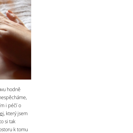
tavu hodně
m nespěcháme,
m i péčí o
ej
, který jsem
o si tak
ostoru k tomu