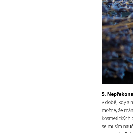
5.
Nepřekonat
v době, kdy s n
možné, že mám 
kosmetických o
se musím nauči