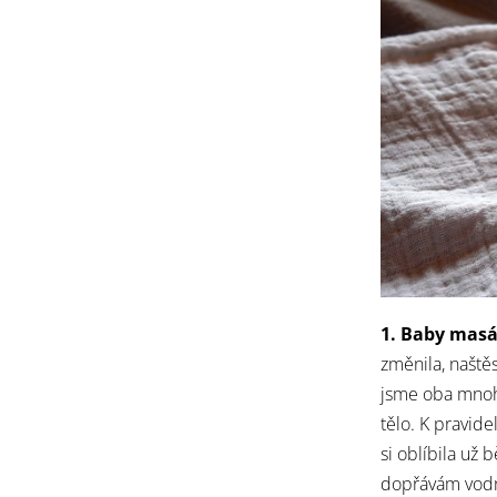
1. Baby masá
změnila, naště
jsme oba mnohe
tělo. K pravid
si oblíbila už 
dopřávám vodn