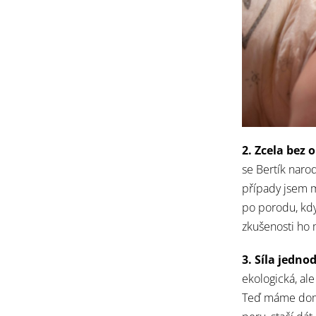
2. Zcela bez 
se Bertík naro
případy jsem 
po porodu, kdy
zkušenosti ho
3. Síla jedno
ekologická, al
Teď máme doma 