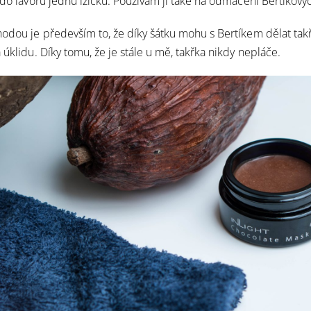
t do lavoru jednu lžičku. Používám ji také na odmáčení Bertíkový
odou je především to, že díky šátku mohu s Bertíkem dělat takř
 úklidu. Díky tomu, že je stále u mě, takřka nikdy nepláče.