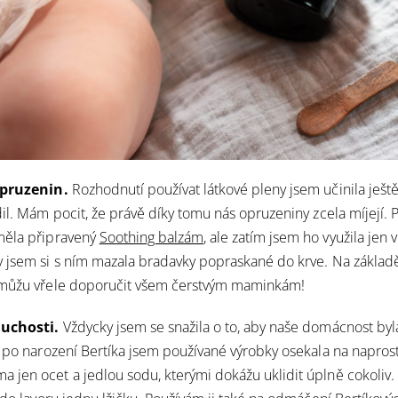
opruzenin.
Rozhodnutí používat látkové pleny jsem učinila ještě
dil. Mám pocit, že právě díky tomu nás opruzeniny zcela míjejí. 
měla připravený
Soothing balzám
, ale zatím jsem ho využila jen
 jsem si s ním mazala bradavky popraskané do krve. Na základě
 můžu vřele doporučit všem čerstvým maminkám!
duchosti.
Vždycky jsem se snažila o to, aby naše domácnost by
e po narození Bertíka jsem používané výrobky osekala na napro
jen ocet a jedlou sodu, kterými dokážu uklidit úplně cokoliv. 