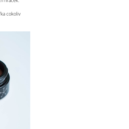
ch hraček.
ka cokoliv