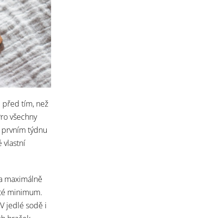
 před tím, než
Pro všechny
 v prvním týdnu
 vlastní
la maximálně
sté minimum.
V jedlé sodě i