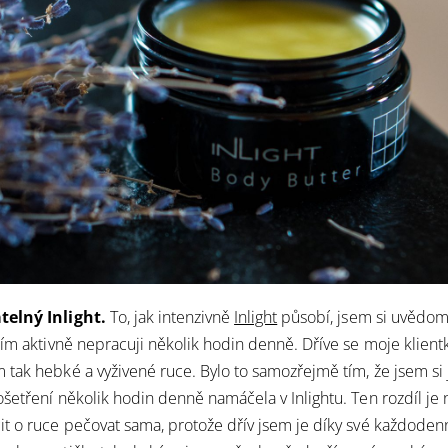
elný Inlight.
To, jak intenzivně
Inlight
působí, jsem si uvědomi
ím aktivně nepracuji několik hodin denně. Dříve se moje klientky 
tak hebké a vyživené ruce. Bylo to samozřejmě tím, že jsem s
šetření několik hodin denně namáčela v Inlightu. Ten rozdíl je 
t o ruce pečovat sama, protože dřív jsem je díky své každodenní