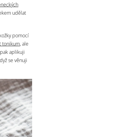
eneckých
tekem udělat
okožky pomocí
ht tonikum
, ale
pak aplikuji
když se věnuji