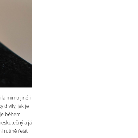
la mimo jiné i
divily, jak je
i je během
neskutečný a já
 rutině řešit