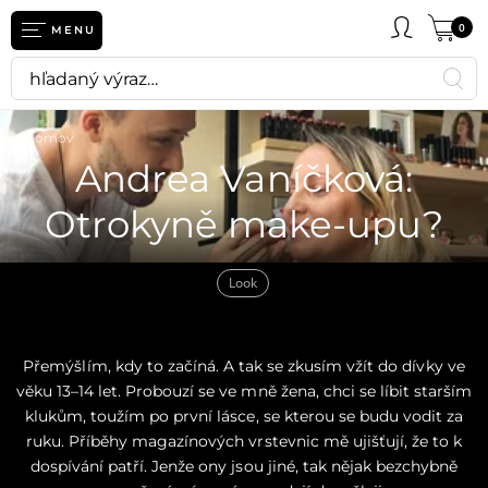
0
MENU
Domov
Andrea Vaníčková:
Otrokyně make-upu?
Look
Přemýšlím, kdy to začíná. A tak se zkusím vžít do dívky ve
věku 13–14 let. Probouzí se ve mně žena, chci se líbit starším
klukům, toužím po první lásce, se kterou se budu vodit za
ruku. Příběhy magazínových vrstevnic mě ujišťují, že to k
dospívání patří. Jenže ony jsou jiné, tak nějak bezchybně