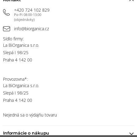
+420 724 102 829
Po-Pi 08:00-13:00
(objednávky)
info@biorganica.cz
Sídlo firmy:
La BiOrganica s.r.o.
Slepá I 98/25
Praha 4 142 00
Provozovna*:
La BiOrganica s.r.o.
Slepá I 98/25
Praha 4 142 00
Nejedná sa o výdajňu tovaru
Informácie o nákupu