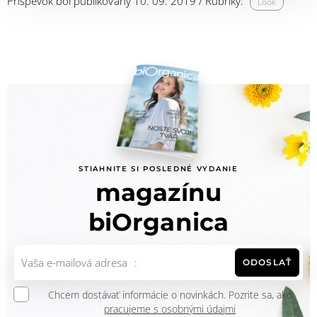
Príspevok bol publikovaný 10. 09. 2019 / Rubriky:
Look
STIAHNITE SI POSLEDNÉ VYDANIE
magazínu
biOrganica
ODOSLAŤ
Chcem dostávať informácie o novinkách. Pozrite sa, ako
pracujeme s osobnými údajmi