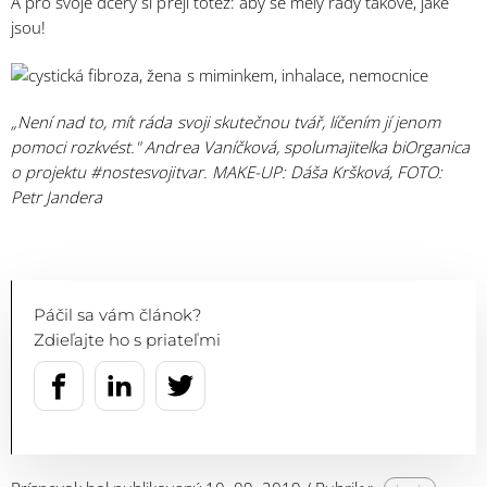
A pro svoje dcery si přeji totéž: aby se měly rády takové, jaké
jsou!
„
Není nad to, mít ráda svoji skutečnou tvář, líčením jí jenom
pomoci rozkvést." Andrea Vaníčková, spolumajitelka biOrganica
o projektu #nostesvojitvar. MAKE-UP: Dáša Kršková, FOTO:
Petr Jandera
Páčil sa vám článok?
Zdieľajte ho s priateľmi