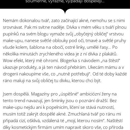
souměrné, výrazné, vypadají dospěleji...
Nemám dokonalou tvář, zato začínající akné, nemohu se s nimi
srovnávat. Pak mi svitne naděje. Dívka v mém věku s tváří plnou
pupínků na svém blogu vymaže svůj „obyčejný obličej“ vrstvou
make-upu, nanese světlé oblouky pod oči, tmavé a světlé pruhy
všude kolem, šablona na obočí, ostré linky, umělé řasy… Po
několika minutách zrychleného videa je z ní dívka z plakátů.
Wow efekt, který mě ohromí. Blogerka s návodem „na štěstí“
ukazuje produkty, a já ten návod přebírám. Ukecám mámu a v
drogerii nakoupíme vše, co „nutně potřebuji“. Od té doby každé
ráno maluji na svůj obličej tu dívku, kterou chci být.
Jsem dospělá. Magazíny pro „úspěšné“ ambiciózní ženy na
tento trend navazují, jen šminky jsou o poznání dražší. Bez
make-upu nejdu ani k popelnicím, líčení se stává nutností,
musím totiž zakrýt dospělé akné. Zmuchlaná tvář po ránu mi
připadá cizí, ošklivá, vzdálená té „mojí, kterou nosím“. Naštěstí
díky kosmetickým firmám umím napravit skoro vše, co příroda