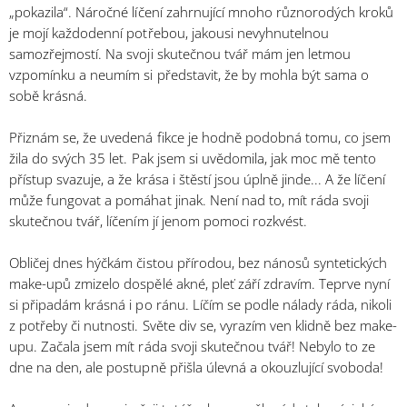
„pokazila“. Náročné líčení zahrnující mnoho různorodých kroků
je mojí každodenní potřebou, jakousi nevyhnutelnou
samozřejmostí. Na svoji skutečnou tvář mám jen letmou
vzpomínku a neumím si představit, že by mohla být sama o
sobě krásná.
Přiznám se, že uvedená fikce je hodně podobná tomu, co jsem
žila do svých 35 let. Pak jsem si uvědomila, jak moc mě tento
přístup svazuje, a že krása i štěstí jsou úplně jinde... A že líčení
může fungovat a pomáhat jinak. Není nad to, mít ráda svoji
skutečnou tvář, líčením jí jenom pomoci rozkvést.
Obličej dnes hýčkám čistou přírodou, bez nánosů syntetických
make-upů zmizelo dospělé akné, pleť září zdravím. Teprve nyní
si připadám krásná i po ránu. Líčím se podle nálady ráda, nikoli
z potřeby či nutnosti. Světe div se, vyrazím ven klidně bez make-
upu. Začala jsem mít ráda svoji skutečnou tvář! Nebylo to ze
dne na den, ale postupně přišla úlevná a okouzlující svoboda!