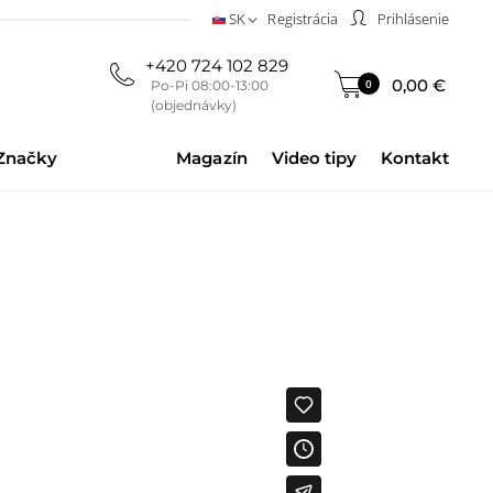
SK
Registrácia
Prihlásenie
+420 724 102 829
0,00 €
0
Po-Pi 08:00-13:00
(objednávky)
Značky
Magazín
Video tipy
Kontakt