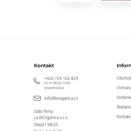
Kontakt
Infor
Obchod
+420 724 102 829
Po-Pi 08:00-13:00
Ochrana
(objednávky)
Dodanie
info@biorganica.cz
Reklama
Sídlo firmy:
Kontakt
La BiOrganica s.r.o.
Slepá I 98/25