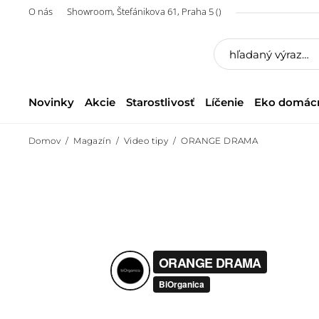
O nás
Showroom, Štefánikova 61, Praha 5 ()
Novinky
Akcie
Starostlivosť
Líčenie
Eko domác
Domov
Magazín
Video tipy
ORANGE DRAMA