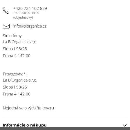
+420 724 102 829
Po-Pi 08:00-13:00
(objednávky)
info@biorganica.cz
Sídlo firmy:
La BiOrganica s.r.o.
Slepá I 98/25
Praha 4 142 00
Provozovna*:
La BiOrganica s.r.o.
Slepá I 98/25
Praha 4 142 00
Nejedná sa o výdajňu tovaru
Informácie o nákupu