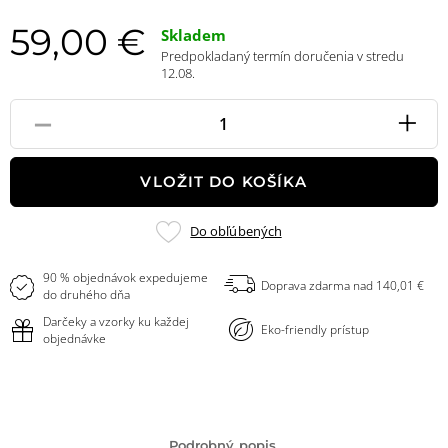
59,00 €
Skladem
Predpokladaný termín doručenia v stredu
12.08.
-
+
Pole
množstvo
VLOŽIT DO KOŠÍKA
Pridať
Do obľúbených
do
obľúbených
90 % objednávok expedujeme
Doprava zdarma nad 140,01 €
do druhého dňa
Darčeky a vzorky ku každej
Eko-friendly prístup
objednávke
Podrobný popis