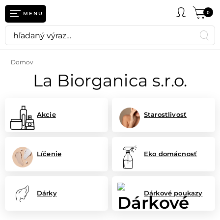
eť
0
MENU
Domov
La Biorganica s.r.o.
Akcie
Starostlivosť
Líčenie
Eko domácnosť
Dárky
Dárkové poukazy