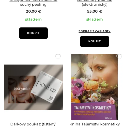
suchý peeling
(elektronický)
20,00 €
55,00 €
skladem
skladem
ZOBRAZIŤ VARIANTY
KOUPIT
KOUPIT
Přidat
Přid
do
do
oblíbených
oblí
Dárkový poukaz (tištěný)
Kniha Tajemství kosmetiky