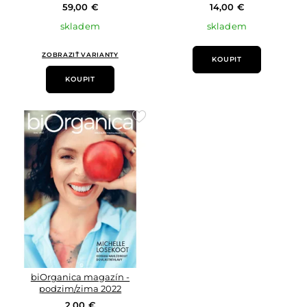
59,00 €
14,00 €
skladem
skladem
ZOBRAZIŤ VARIANTY
KOUPIT
KOUPIT
Přidat
do
oblíbených
biOrganica magazín -
podzim/zima 2022
2,00 €