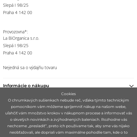
Slepá I 98/25
Praha 4 142 00
Provozovna*:
La BiOrganica s.r.o.
Slepá I 98/25
Praha 4 142 00
Nejedná sa o výdajňu tovaru
Informácie o nákupu
Cookies
O chrumkavých sušienkach nebude reč, vďaka týmto technickým
Nájsť predajcu
pomocníkom vám môžeme spríjemniť nákup na našom webe,
uľahčiť vám množstvo krokov v nákupnom procese a informovať vás
Ostaňte s nami v kontakte
o skvelých novinkách a zvýhodnených baleniach. Rozhodne vás
nechceme „presladiť“, preto ich používame tak, aby sme vás nijako
neobťažovali, ale dopriali vám maximálne pohodlie tam, kde o to