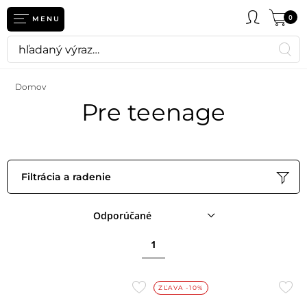
eť
0
MENU
Domov
Pre teenage
Filtrácia a radenie
Odporúčané
1
Přidat
Přid
ZĽAVA -10%