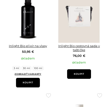
oblíbených
oblí
Inlight Bio elixír na vlasy
Inlight Bio cestovná sada v
taštičke
50,95 €
76,00 €
skladem
skladem
3 ml
30 ml
100 ml
KOUPIT
ZOBRAZIŤ VARIANTY
KOUPIT
Přidat
Přid
do
do