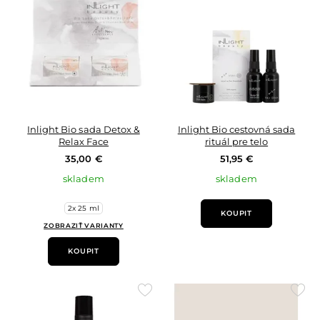
oblíbených
oblí
Inlight Bio sada Detox &
Inlight Bio cestovná sada
Relax Face
rituál pre telo
35,00 €
51,95 €
skladem
skladem
2x 25 ml
KOUPIT
ZOBRAZIŤ VARIANTY
KOUPIT
Přidat
Přid
do
do