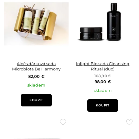
do
do
oblíbených
oblí
Aloés dárková sada
Inlight Bio sada Cleansing
Microbiota Be Harmony
Ritual (duo)
82,00 €
108,90 €
98,00 €
skladem
skladem
KOUPIT
KOUPIT
Přidat
Přid
do
do