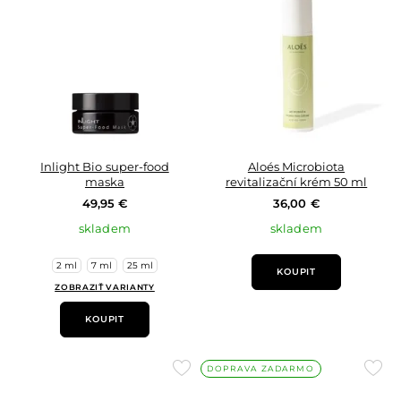
oblíbených
oblí
Inlight Bio super-food
Aloés Microbiota
maska
revitalizační krém 50 ml
49,95 €
36,00 €
skladem
skladem
2 ml
7 ml
25 ml
KOUPIT
ZOBRAZIŤ VARIANTY
KOUPIT
Přidat
Přid
DOPRAVA ZADARMO
do
do