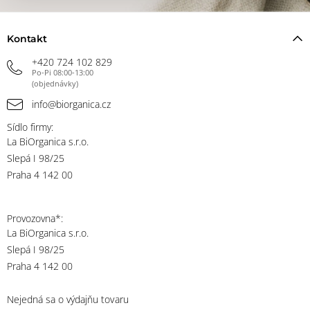
Kontakt
+420 724 102 829
Po-Pi 08:00-13:00
(objednávky)
info@biorganica.cz
Sídlo firmy:
La BiOrganica s.r.o.
Slepá I 98/25
Praha 4 142 00
Provozovna*:
La BiOrganica s.r.o.
Slepá I 98/25
Praha 4 142 00
Nejedná sa o výdajňu tovaru