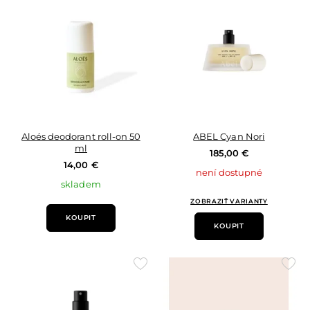
oblíbených
oblí
Aloés deodorant roll-on 50
ABEL Cyan Nori
ml
185,00 €
14,00 €
není dostupné
skladem
ZOBRAZIŤ VARIANTY
KOUPIT
KOUPIT
Přidat
Přid
do
do
oblíbených
oblí