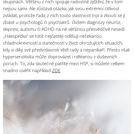
skupinách. Většinu z nich spojuje radostné zjištění, že v tom
nejsou sami. Ale zůstává otázka, jak svou extrémní citlivost
zvládat, protože řada z nich touto vlastností trpí a zkouší se jí
zbavit u psychologů či psychiatrů. Ovšem diagnózy neuróz,
depresí, autismu či ADHD na ně většinou přesvědčivě nesedí.
„Háespéčka“ se totiž nejčastěji odlišují nečekanou
chladnokrevností a statečností v život ohrožujících situacích,
kdy si díky své předvídavosti vědí rady a nepanikaří. Přesto však
hypersenzitivita může doprovázet i některou z duševních
poruch.
To, zda skutečně patříte mezi HSP, si můžete celkem
snadno ověřit například
ZDE