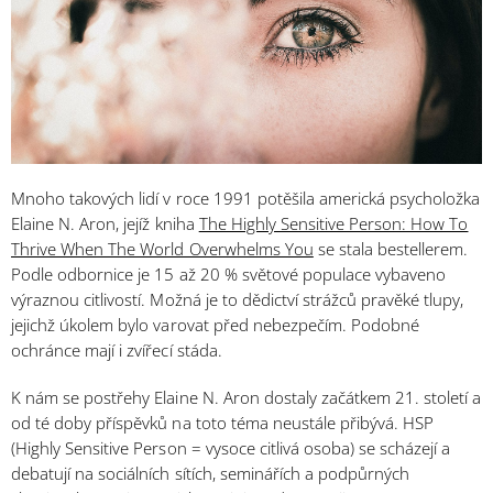
Mnoho takových lidí
v roce
1991
potěšila americká psycholožka
Elaine N.
Aron
, jejíž kniha
The Highly Sensitive Person: How To
Thrive When The World Overwhelms You
se stala bestellerem.
Podle odbornice je 15 až 20 % světové populace vybaveno
výraznou citlivostí. Možná je to dědictví strážců pravěké tlupy,
jejichž úkolem bylo varovat před nebezpečím. Podobné
ochránce mají i zvířecí stáda.
K nám se postřehy Elaine N.
Aron
dostaly začátkem 21. století a
od té doby příspěvků na toto téma neustále přibývá. HSP
(
Highly Sensitive Person = vysoce citlivá osoba)
se scházejí a
debatují na sociálních sítích, seminářích a podpůrných