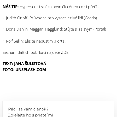
NÁŠ TIP:
Hypersenzitivní knihovnička Aneb co si přečíst
+ Judith Orloff: Průvodce pro vysoce citlivé lidi (Grada)
+ Doris Dahlin, Maggan Hägglund: Stůjte si za svým (Portál)
+ Rolf Sellin: Blíž tě nepustím (Portál)
Seznam dalších publikací najdete
ZD
E
TEXT: JANA ŠULISTOVÁ
FOTO: UNSPLASH.COM
Páčil sa vám článok?
Zdieľajte ho s priateľmi