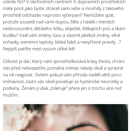
cokoliv říct? V obchodních centrech či dopravních prostředcích
máte pocit jako byste ztráceli sami sebe a mnohdy z takového
prostředí odcházíte naprosto vyčerpaní? Nemůžete spát,
protože sousedi nad vámi dupou, šílíte z hádek i menších
nedorozumění, dětského křiku, sbíječek, štěkajících psů a tikání
budíku? Vadí vám změny času a vlastně jakékoli změny, silné
voňavky, extrémní teploty, lidská faleš a nevyřčené pravdy...?
Nejspíš patříte mezi vysoce citlivé lidi!
Citlivost je dar, který nám zprostředkovává krásy života, chrání
nás před nebezpečím, pomáhá vnímat nálady okolí a správně
na ně reagovat. Ovšem pokud vám příroda nadělí větší porci
vnímavosti, často vás okolí považuje za hysterické neurotiky a
podivíny. Ženám ji však „toleruje“ přece jen o trochu více než
mužům.