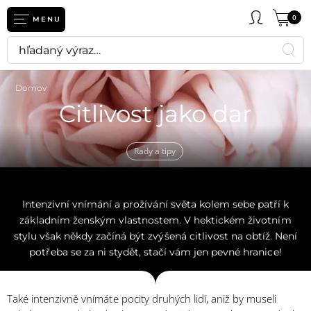
0
MENU
Domov
Citlivost jako dar
Rady a tipy
Intenzivní vnímání a prožívání světa kolem sebe patří k
základním ženským vlastnostem. V hektickém životním
stylu však někdy začíná být zvýšená citlivost na obtíž. Není
potřeba se za ni stydět, stačí vám jen pevné hranice!
Také intenzivně vnímáte pocity druhých lidí, aniž by museli