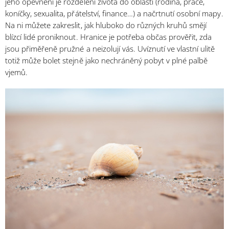
jeho opevnění je rozdělení života do oblastí (rodina, práce,
koníčky, sexualita, přátelství, finance…) a načrtnutí osobní mapy.
Na ni můžete zakreslit, jak hluboko do různých kruhů smějí
blízcí lidé proniknout. Hranice je potřeba občas prověřit, zda
jsou přiměřeně pružné a neizolují vás. Uvíznutí ve vlastní ulitě
totiž může bolet stejně jako nechráněný pobyt v plné palbě
vjemů.