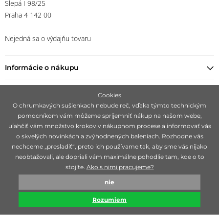
Slepá I 98/25
Praha 4 142 00
Nejedná sa o výdajňu tovaru
Informácie o nákupu
Nájsť predajcu
Cookies
O chrumkavých sušienkach nebude reč, vďaka týmto technickým
Ostaňte s nami v kontakte
pomocníkom vám môžeme spríjemniť nákup na našom webe,
uľahčiť vám množstvo krokov v nákupnom procese a informovať vás
o skvelých novinkách a zvýhodnených baleniach. Rozhodne vás
nechceme „presladiť“, preto ich používame tak, aby sme vás nijako
neobťažovali, ale dopriali vám maximálne pohodlie tam, kde o to
Zameriavame sa na hľadanie čisto prírodných značiek, ideálne 100%
stojíte.
Ako s nimi pracujeme?
bio, ktoré sú mimoriadne svojou účinnosťou.
nie
© biorganica 1993-2026
Rozumiem
Technicky zajišťuje
Simplia s.r.o.