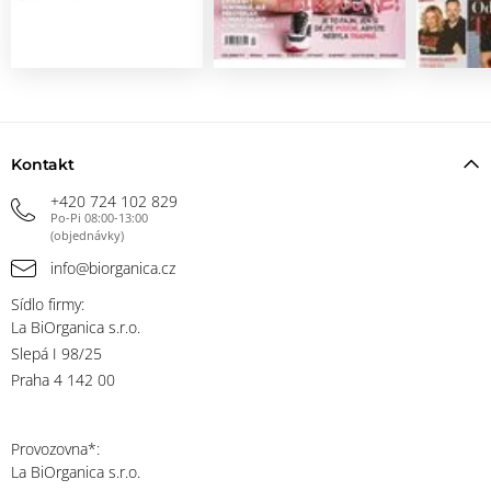
Kontakt
+420 724 102 829
Po-Pi 08:00-13:00
(objednávky)
info@biorganica.cz
Sídlo firmy:
La BiOrganica s.r.o.
Slepá I 98/25
Praha 4 142 00
Provozovna*:
La BiOrganica s.r.o.