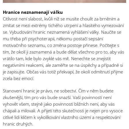
Hranice neznamenají válku
Citlivost není slabost, kvůli níž se musíte choulit za brněním a
zmítat se mezi extrémy tichého utrpení a hlasitého vymezování
se. Vybudování hranic neznamená vyhlášení války. Naučíte se
mu třeba při psychoterapii, někomu postačí sepsání
motivačního seznamu, co změna postoje přinese. Počítejte s
tím, že okolí ji zaznamená a bude dělat všechno pro to, aby vás
vrátilo tam, kde bylo zvyklé vás mít. Nenechte se znejistit
negativními reakcemi, ale zaměřte se na úspěchy a případně si
je zapisujte. Občas vás totiž překvapí, že okolí odmítnutí přijme
zcela bez emocí.
Stanovení hranic je právo, ne sobectví. Čím v něm budete
zkušenější, tím pro vás bude snazší. Vaší povinností není
vyhovět všem, stejně jako povinností bližních není, aby vás
chápali a milovali. A přijetí této skutečnosti je nejen pro vysoce
citlivé lidi klíčem k vykolíkování vlastního území a respektování
hranic druhých.